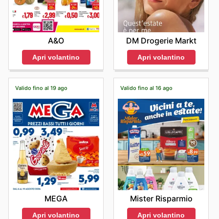
A&O
DM Drogerie Markt
Apri volantino
Apri volantino
Valido fino al 19 ago
Valido fino al 16 ago
MEGA
Mister Risparmio
Apri volantino
Apri volantino