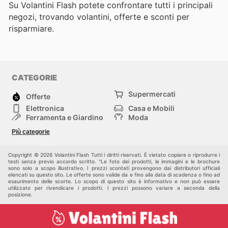
Su Volantini Flash potete confrontare tutti i principali
negozi, trovando volantini, offerte e sconti per
risparmiare.
CATEGORIE
Supermercati
Offerte
Elettronica
Casa e Mobili
Ferramenta e Giardino
Moda
Salute e Bellezza
Sport e tempo libero
Più categorie
Bambini e Neonati
Animali Domestici
Altri
Copyright © 2026 Volantini Flash Tutti i diritti riservati. È vietato copiare o riprodurre i
testi senza previo accordo scritto. "Le foto dei prodotti, le immagini e le brochure
sono solo a scopo illustrativo. I prezzi scontati provengono dai distributori ufficiali
elencati su questo sito. Le offerte sono valide da e fino alla data di scadenza o fino ad
esaurimento delle scorte. Lo scopo di questo sito è informativo e non può essere
utilizzato per rivendicare i prodotti. I prezzi possono variare a seconda della
posizione.