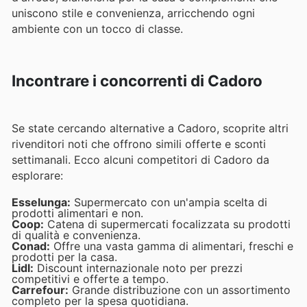
uniscono stile e convenienza, arricchendo ogni
ambiente con un tocco di classe.
Incontrare i concorrenti di Cadoro
Se state cercando alternative a Cadoro, scoprite altri
rivenditori noti che offrono simili offerte e sconti
settimanali. Ecco alcuni competitori di Cadoro da
esplorare:
Esselunga:
Supermercato con un'ampia scelta di
prodotti alimentari e non.
Coop:
Catena di supermercati focalizzata su prodotti
di qualità e convenienza.
Conad:
Offre una vasta gamma di alimentari, freschi e
prodotti per la casa.
Lidl:
Discount internazionale noto per prezzi
competitivi e offerte a tempo.
Carrefour:
Grande distribuzione con un assortimento
completo per la spesa quotidiana.