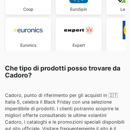
Coop
EuroSpin
Lero
Euronics
Expert
Che tipo di prodotti posso trovare da
Cadoro?
Cadoro, punto di riferimento per gli acquisti in 🇮🇹
Italia 5, celebra il Black Friday con una selezione
imperdibile di prodotti. I clienti potranno scoprire le
migliori offerte consultando le ultime volantini
Cadoro, i cataloghi e le promozioni speciali disponibili
sul sito ufficiale. Visitare frequentemente il sito è il