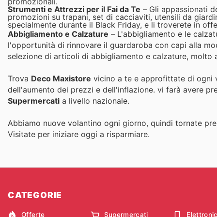
promozionali.
Strumenti e Attrezzi per il Fai da Te
– Gli appassionati d
promozioni su trapani, set di cacciaviti, utensili da giard
specialmente durante il Black Friday, e li troverete in o
Abbigliamento e Calzature
– L'abbigliamento e le calzat
l'opportunità di rinnovare il guardaroba con capi alla 
selezione di articoli di abbigliamento e calzature, molto a
Trova
Deco Maxistore
vicino a te e approfittate di ogni
dell'aumento dei prezzi e dell'inflazione.
vi farà avere pr
Supermercati
a livello nazionale.
Abbiamo nuove volantino ogni giorno, quindi tornate pres
Visitate
per iniziare oggi a risparmiare.
CATEGORIE
Offerte
Supermercati
Elettroni