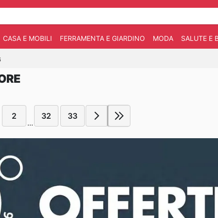
CASA E MOBILI
FERRAMENTA E GIARDINO
MODA
SALUTE E 
6
TORE
2
32
33
...