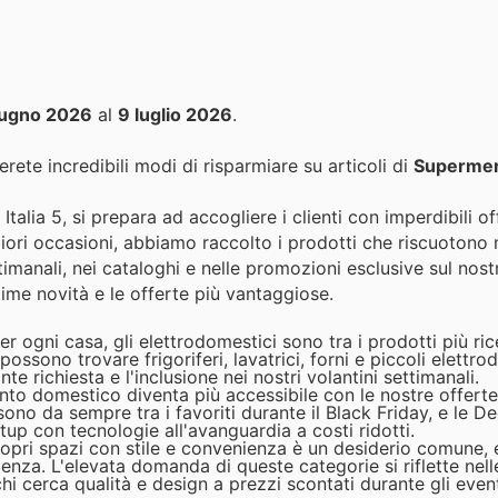
iugno 2026
al
9 luglio 2026
.
rete incredibili modi di risparmiare su articoli di
Supermer
talia 5, si prepara ad accogliere i clienti con imperdibili of
gliori occasioni, abbiamo raccolto i prodotti che riscuotono
imanali, nei cataloghi e nelle promozioni esclusive sul nost
time novità e le offerte più vantaggiose.
 ogni casa, gli elettrodomestici sono tra i prodotti più ric
 possono trovare frigoriferi, lavatrici, forni e piccoli elettr
e richiesta e l'inclusione nei nostri volantini settimanali.
nto domestico diventa più accessibile con le nostre offerte 
 sono da sempre tra i favoriti durante il Black Friday, e le 
tup con tecnologie all'avanguardia a costi ridotti.
opri spazi con stile e convenienza è un desiderio comune, e 
enza. L'elevata domanda di queste categorie si riflette nel
hi cerca qualità e design a prezzi scontati durante gli even