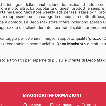
el bricolage e della manutenzione domestica attendono con
ino e molto altro. La popolarità di questi prodotti è sempre a
fferta nei Deco Maxistore weekly ads per realizzare ogni pro
ure rappresentano una categoria di acquisto molto diffusa,
moda e comodi. Le Deco Maxistore offers includono spesso 
pprezzati dai clienti durante i periodi di saldi e promozioni
 vantaggio per ottenere il miglior rapporto qualità/prezzo. 
ezzi economici e sconti unici su
Deco Maxistore
e molti alt
to a trovarci per saperne di più sulle offerte di
Deco Maxi
MAGGIORI INFORMAZIONI
Termini e
ca
Contatti
Chi siamo