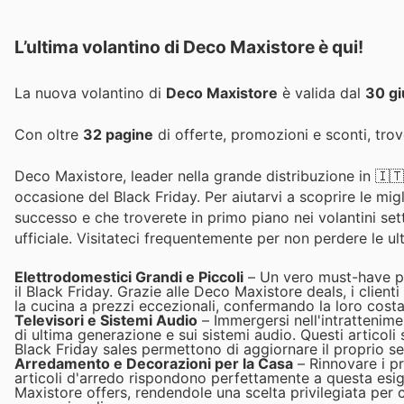
L’ultima volantino di Deco Maxistore è qui!
La nuova volantino di
Deco Maxistore
è valida dal
30 g
Con oltre
32 pagine
di offerte, promozioni e sconti, trove
Deco Maxistore, leader nella grande distribuzione in 🇮🇹 I
occasione del Black Friday. Per aiutarvi a scoprire le mi
successo e che troverete in primo piano nei volantini sett
ufficiale. Visitateci frequentemente per non perdere le ul
Elettrodomestici Grandi e Piccoli
– Un vero must-have per
il Black Friday. Grazie alle Deco Maxistore deals, i clienti
la cucina a prezzi eccezionali, confermando la loro costant
Televisori e Sistemi Audio
– Immergersi nell'intrattenime
di ultima generazione e sui sistemi audio. Questi articoli
Black Friday sales permettono di aggiornare il proprio se
Arredamento e Decorazioni per la Casa
– Rinnovare i pr
articoli d'arredo rispondono perfettamente a questa esig
Maxistore offers, rendendole una scelta privilegiata per c