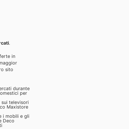
cati
.
ferte in
 maggior
ro sito
ercati durante
odomestici per
sui televisori
Deco Maxistore
i mobili e gli
le Deco
ti