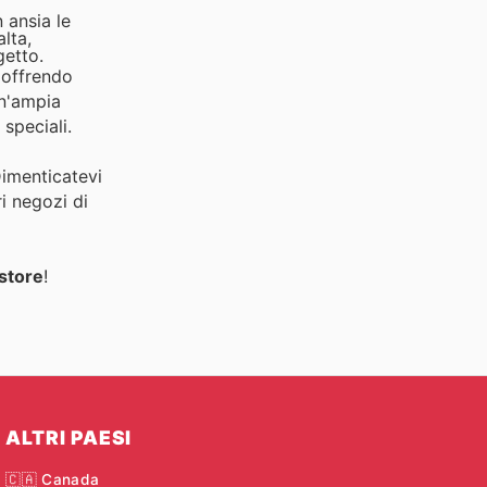
 ansia le
lta,
getto.
 offrendo
un'ampia
 speciali.
Dimenticatevi
ri negozi di
store
!
ALTRI PAESI
🇨🇦 Canada