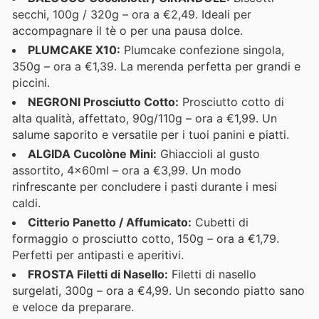
secchi, 100g / 320g – ora a €2,49. Ideali per
accompagnare il tè o per una pausa dolce.
PLUMCAKE X10:
Plumcake confezione singola,
350g – ora a €1,39. La merenda perfetta per grandi e
piccini.
NEGRONI Prosciutto Cotto:
Prosciutto cotto di
alta qualità, affettato, 90g/110g – ora a €1,99. Un
salume saporito e versatile per i tuoi panini e piatti.
ALGIDA Cucolòne Mini:
Ghiaccioli al gusto
assortito, 4x60ml – ora a €3,99. Un modo
rinfrescante per concludere i pasti durante i mesi
caldi.
Citterio Panetto / Affumicato:
Cubetti di
formaggio o prosciutto cotto, 150g – ora a €1,79.
Perfetti per antipasti e aperitivi.
FROSTA Filetti di Nasello:
Filetti di nasello
surgelati, 300g – ora a €4,99. Un secondo piatto sano
e veloce da preparare.