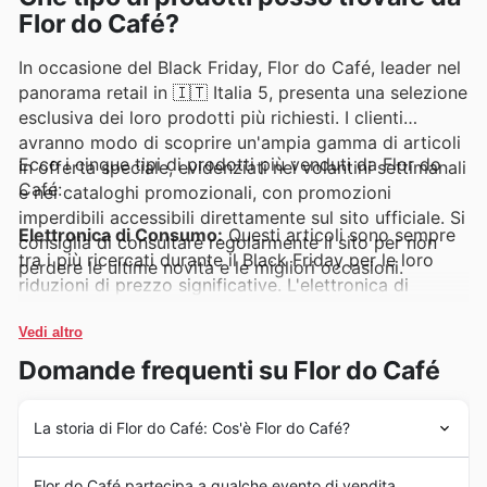
Flor do Café?
In occasione del Black Friday, Flor do Café, leader nel
panorama retail in 🇮🇹 Italia 5, presenta una selezione
esclusiva dei loro prodotti più richiesti. I clienti
avranno modo di scoprire un'ampia gamma di articoli
Ecco i cinque tipi di prodotti più venduti da Flor do
in offerta speciale, evidenziati nei volantini settimanali
Café:
e nei cataloghi promozionali, con promozioni
imperdibili accessibili direttamente sul sito ufficiale. Si
Elettronica di Consumo:
Questi articoli sono sempre
consiglia di consultare regolarmente il sito per non
tra i più ricercati durante il Black Friday per le loro
perdere le ultime novità e le migliori occasioni.
riduzioni di prezzo significative. L'elettronica di
consumo è protagonista nelle Flor do Café weekly
ads e nelle Flor do Café deals, offrendo ai clienti la
Vedi altro
possibilità di aggiornare i propri dispositivi con sconti
Domande frequenti su Flor do Café
eccezionali nelle Flor do Café Black Friday sales.
La storia di Flor do Café: Cos'è Flor do Café?
Abbigliamento e Accessori Moda:
L'abbigliamento e
gli accessori a marchio Flor do Café godono di
Flor do Café ha radicato la sua presenza in Italia 5 con
un'enorme popolarità, specialmente durante eventi di
Flor do Café partecipa a qualche evento di vendita