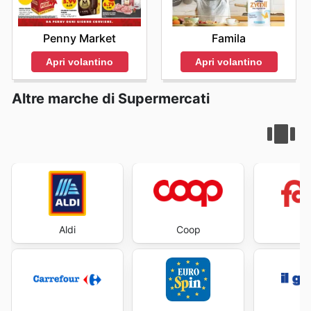
Penny Market
Famila
Apri volantino
Apri volantino
Altre marche di Supermercati
Aldi
Coop
Fa