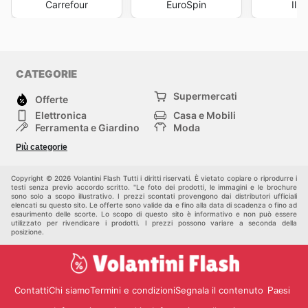
Carrefour
EuroSpin
Il 
CATEGORIE
Supermercati
Offerte
Elettronica
Casa e Mobili
Ferramenta e Giardino
Moda
Salute e Bellezza
Sport e tempo libero
Più categorie
Bambini e Neonati
Animali Domestici
Altri
Copyright © 2026 Volantini Flash Tutti i diritti riservati. È vietato copiare o riprodurre i
testi senza previo accordo scritto. "Le foto dei prodotti, le immagini e le brochure
sono solo a scopo illustrativo. I prezzi scontati provengono dai distributori ufficiali
elencati su questo sito. Le offerte sono valide da e fino alla data di scadenza o fino ad
esaurimento delle scorte. Lo scopo di questo sito è informativo e non può essere
utilizzato per rivendicare i prodotti. I prezzi possono variare a seconda della
posizione.
Contatti
Chi siamo
Termini e condizioni
Segnala il contenuto
Paesi