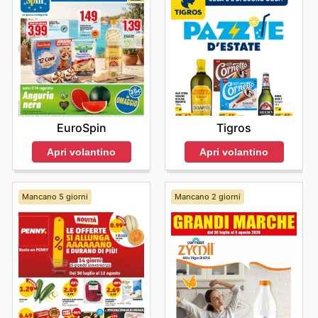
modo intelligente, garantendovi sempre il miglior prezzo
possibile su una gamma diversificata di prodotti.
L'impegno di Flor do Café nel fornire offerte vantaggiose
è una testimonianza del loro rispetto e della loro
dedizione verso la comunità di Italia 5. Ogni promozione
è studiata per offrire un valore aggiunto tangibile,
rendendo l'esperienza d'acquisto non solo piacevole,
ma anche estremamente conveniente. In un mercato in
continua evoluzione, Flor do Café si posiziona come un
Tigros
EuroSpin
faro di affidabilità e convenienza, un partner che
comprende le vostre necessità e si impegna a
Apri volantino
Apri volantino
soddisfarle con soluzioni innovative e accessibili.
Visit
Flor do Café's website today to explore the best deals
and start saving now.
Mancano 5 giorni
Mancano 2 giorni