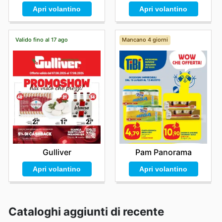
Apri volantino
Apri volantino
Valido fino al 17 ago
Mancano 4 giorni
Gulliver
Pam Panorama
Apri volantino
Apri volantino
Cataloghi aggiunti di recente