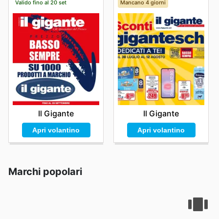
Valido fino al 20 set
Mancano 4 giorni
Il Gigante
Il Gigante
Apri volantino
Apri volantino
Marchi popolari