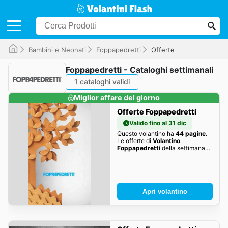
Bambini e Neonati
Foppapedretti
Offerte
Foppapedretti - Cataloghi settimanali
1 cataloghi validi
Miglior affare del giorno
Offerte Foppapedretti
Valido fino al 31 dic
Questo volantino ha
44 pagine
.
Le offerte di
Volantino
Foppapedretti
della settimana
sono qui!
Apri volantino