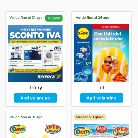
Valido fino al 31 ago
Valido fino al 26 ago
Nuovo!
Lidl
Trony
Apri volantino
Apri volantino
Valido fino al 31 ago
Mancano 3 giorni