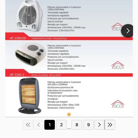
1
2
8
9
...