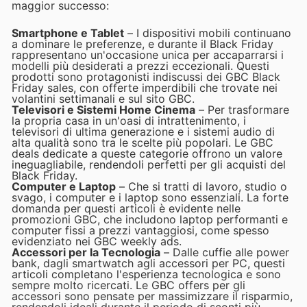
maggior successo:
Smartphone e Tablet
– I dispositivi mobili continuano
a dominare le preferenze, e durante il Black Friday
rappresentano un'occasione unica per accaparrarsi i
modelli più desiderati a prezzi eccezionali. Questi
prodotti sono protagonisti indiscussi dei GBC Black
Friday sales, con offerte imperdibili che trovate nei
volantini settimanali e sul sito GBC.
Televisori e Sistemi Home Cinema
– Per trasformare
la propria casa in un'oasi di intrattenimento, i
televisori di ultima generazione e i sistemi audio di
alta qualità sono tra le scelte più popolari. Le GBC
deals dedicate a queste categorie offrono un valore
ineguagliabile, rendendoli perfetti per gli acquisti del
Black Friday.
Computer e Laptop
– Che si tratti di lavoro, studio o
svago, i computer e i laptop sono essenziali. La forte
domanda per questi articoli è evidente nelle
promozioni GBC, che includono laptop performanti e
computer fissi a prezzi vantaggiosi, come spesso
evidenziato nei GBC weekly ads.
Accessori per la Tecnologia
– Dalle cuffie alle power
bank, dagli smartwatch agli accessori per PC, questi
articoli completano l'esperienza tecnologica e sono
sempre molto ricercati. Le GBC offers per gli
accessori sono pensate per massimizzare il risparmio,
rendendoli ideali durante il periodo di sconti più