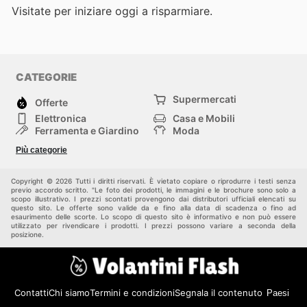
Visitate
per iniziare oggi a risparmiare.
CATEGORIE
Supermercati
Offerte
Elettronica
Casa e Mobili
Ferramenta e Giardino
Moda
Salute e Bellezza
Sport e tempo libero
Più categorie
Bambini e Neonati
Animali Domestici
Altri
Copyright © 2026 Tutti i diritti riservati. È vietato copiare o riprodurre i testi senza
previo accordo scritto. "Le foto dei prodotti, le immagini e le brochure sono solo a
scopo illustrativo. I prezzi scontati provengono dai distributori ufficiali elencati su
questo sito. Le offerte sono valide da e fino alla data di scadenza o fino ad
esaurimento delle scorte. Lo scopo di questo sito è informativo e non può essere
utilizzato per rivendicare i prodotti. I prezzi possono variare a seconda della
posizione.
Contatti
Chi siamo
Termini e condizioni
Segnala il contenuto
Paesi