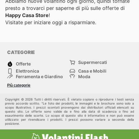
Abbiamo nuove volantino ogni giorno, quindi tornate
presto a trovarci per saperne di più sulle offerte di
Happy Casa Store
!
Visitate
per iniziare oggi a risparmiare.
CATEGORIE
Supermercati
Offerte
Elettronica
Casa e Mobili
Ferramenta e Giardino
Moda
Salute e Bellezza
Sport e tempo libero
Più categorie
Bambini e Neonati
Animali Domestici
Altri
Copyright © 2026 Tutti i diritti riservati. È vietato copiare o riprodurre i testi senza
previo accordo scritto. "Le foto dei prodotti, le immagini e le brochure sono solo a
scopo illustrativo. I prezzi scontati provengono dai distributori ufficiali elencati su
questo sito. Le offerte sono valide da e fino alla data di scadenza o fino ad
esaurimento delle scorte. Lo scopo di questo sito è informativo e non può essere
utilizzato per rivendicare i prodotti. I prezzi possono variare a seconda della
posizione.