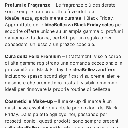
Profumi e Fragranze
– Le fragranze più desiderate
sono sempre tra i prodotti più venduti da
IdeaBellezza, specialmente durante il Black Friday.
Approfittate delle
IdeaBellezza Black Friday sales
per
scoprire offerte uniche su un'ampia gamma di profumi
da uomo e da donna, perfetti per un regalo o per
concedersi un lusso a un prezzo speciale.
Cura della Pelle Premium
– I trattamenti viso e corpo
di alta gamma registrano una domanda eccezionale in
prossimità del Black Friday. Le
IdeaBellezza offers
includono spesso sconti significativi su creme, sieri e
maschere che promettono risultati visibili, rendendoli
ideali per rinnovare la propria routine di bellezza.
Cosmetici e Make-up
– Il make-up di marca è un
must-have assoluto durante le promozioni del Black
Friday. Dalle palette agli eyeliner, passando per i
rossetti iconici, questi prodotti sono sempre presenti
nelle
IdeaBellezza weekly ads
con prezzi vantaggiosi,