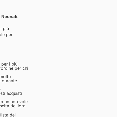
 Neonati
.
i più
ale per
 per i più
'ordine per chi
 molto
li durante
e
ti acquisti
ra un notevole
scita dei loro
ista dei