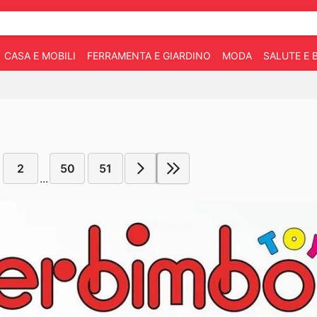
CASA E MOBILI
FERRAMENTA E GIARDINO
MODA
SALUTE E 
2
50
51
...