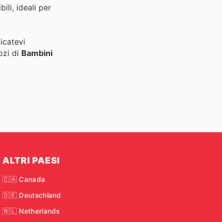
li, ideali per
icatevi
ozi di
Bambini
!
ALTRI PAESI
🇨🇦 Canada
🇩🇪 Deutschland
🇳🇱 Netherlands