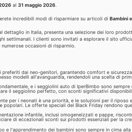
 2026
al
31 maggio 2026
.
rete incredibili modi di risparmiare su articoli di
Bambini e
l dettaglio in Italia, presenta una selezione dei loro prodott
 settimanali. I clienti sono invitati a esplorare il sito uffici
e numerose occasioni di risparmio.
 i preferiti dai neo-genitori, garantendo comfort e sicurezza
pesso modelli all'avanguardia, rendendoli una scelta di prim
fondamentale, e i seggiolini auto di IperBimbo sono sempre
are il seggiolino perfetto, con sconti significativi disponibi
e per i neonati è una priorità, e le soluzioni per il riposo 
opolari. Le offerte speciali del Black Friday rendono ques
entazione infantile, inclusi omogeneizzati e pappe, riscont
ciare di eccezionali sconti sui prodotti essenziali per la cre
ppo e l'apprendimento dei bambini sono sempre in cima alla l