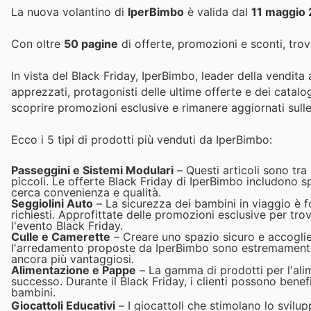
La nuova volantino di
IperBimbo
è valida dal
11 maggio
Con oltre
50 pagine
di offerte, promozioni e sconti, trove
In vista del Black Friday, IperBimbo, leader della vendita a
apprezzati, protagonisti delle ultime offerte e dei cataloghi
scoprire promozioni esclusive e rimanere aggiornati sull
Ecco i 5 tipi di prodotti più venduti da IperBimbo:
Passeggini e Sistemi Modulari
– Questi articoli sono tra
piccoli. Le offerte Black Friday di IperBimbo includono s
cerca convenienza e qualità.
Seggiolini Auto
– La sicurezza dei bambini in viaggio è 
richiesti. Approfittate delle promozioni esclusive per trov
l'evento Black Friday.
Culle e Camerette
– Creare uno spazio sicuro e accoglient
l'arredamento proposte da IperBimbo sono estremamente p
ancora più vantaggiosi.
Alimentazione e Pappe
– La gamma di prodotti per l'alim
successo. Durante il Black Friday, i clienti possono benefi
bambini.
Giocattoli Educativi
– I giocattoli che stimolano lo svilu