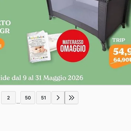
2
50
51
...