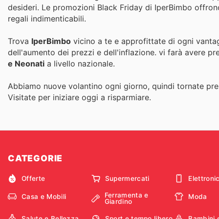
desideri. Le promozioni Black Friday di IperBimbo offrono 
regali indimenticabili.
Trova
IperBimbo
vicino a te e approfittate di ogni vanta
dell'aumento dei prezzi e dell'inflazione.
vi farà avere pr
e Neonati
a livello nazionale.
Abbiamo nuove volantino ogni giorno, quindi tornate pres
Visitate
per iniziare oggi a risparmiare.
CATEGORIE
Offerte
Supermercati
Elettroni
Ferramenta e
Casa e Mobili
Moda
Giardino
Salute e Bellezza
Sport e tempo libero
Bambini 