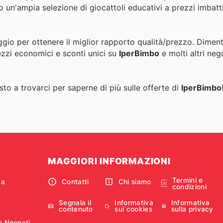
un'ampia selezione di giocattoli educativi a prezzi imbattibi
ggio per ottenere il miglior rapporto qualità/prezzo. Diment
ezzi economici e sconti unici su
IperBimbo
e molti altri neg
to a trovarci per saperne di più sulle offerte di
IperBimbo
MAGGIORI INFORMAZIONI
Termini e
ca
Contatti
Chi siamo
condizioni
Segnala il
Informativa
Informativa
contenuto
sui cookies
sulla privacy
e Neonati