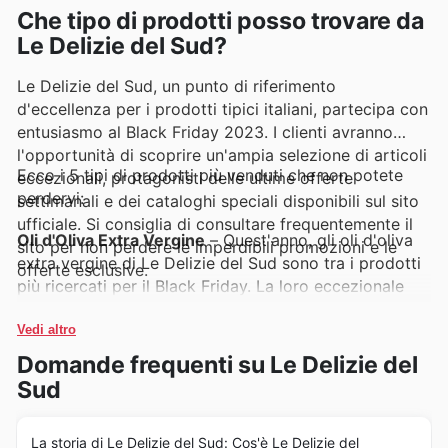
Che tipo di prodotti posso trovare da
Le Delizie del Sud?
Le Delizie del Sud, un punto di riferimento
d'eccellenza per i prodotti tipici italiani, partecipa con
entusiasmo al Black Friday 2023. I clienti avranno
l'opportunità di scoprire un'ampia selezione di articoli
Ecco i 5 tipi di prodotti più venduti che non potete
eccezionali, protagonisti delle ultime offerte
perdervi:
settimanali e dei cataloghi speciali disponibili sul sito
ufficiale. Si consiglia di consultare frequentemente il
Oli d'Oliva Extra Vergine
– Quest'anno, gli oli d'oliva
sito per non perdere le imperdibili promozioni e le
extra vergine di Le Delizie del Sud sono tra i prodotti
offerte esclusive.
più ricercati per il Black Friday. La loro eccezionale
qualità e i prezzi vantaggiosi li rendono una scelta
prioritaria per chi desidera portare in tavola il vero
Vedi altro
sapore italiano, evidenziati nelle recenti offerte e negli
Domande frequenti su Le Delizie del
annunci settimanali.
Sud
Prodotti da Forno Artigianali
– I prodotti da forno
artigianali, come biscotti e dolci tradizionali, stanno
La storia di Le Delizie del Sud: Cos'è Le Delizie del