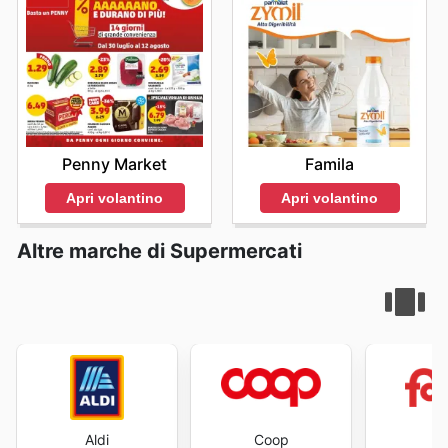
Penny Market
Famila
Apri volantino
Apri volantino
Altre marche di Supermercati
Aldi
Coop
Fa