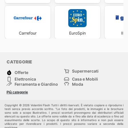
Carrefour
EuroSpin
Il 
CATEGORIE
Supermercati
Offerte
Elettronica
Casa e Mobili
Ferramenta e Giardino
Moda
Salute e Bellezza
Sport e tempo libero
Più categorie
Bambini e Neonati
Animali Domestici
Altri
Copyright © 2026 Volantini Flash Tutti i diritti riservati. È vietato copiare o riprodurre i
testi senza previo accordo scritto. "Le foto dei prodotti, le immagini e le brochure
sono solo a scopo illustrativo. I prezzi scontati provengono dai distributori ufficiali
elencati su questo sito. Le offerte sono valide da e fino alla data di scadenza o fino ad
esaurimento delle scorte. Lo scopo di questo sito è informativo e non può essere
utilizzato per rivendicare i prodotti. I prezzi possono variare a seconda della
posizione.