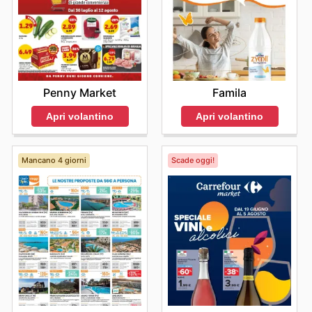
che valorizza il risparmio e la convenienza senza
rinunciare alla qualità. L'abitudine di controllare queste
offerte si traduce in un vantaggio concreto,
permettendo di fare acquisti più mirati e convenienti,
settimana dopo settimana. Visita il sito MEGA oggi
stesso per scoprire le migliori offerte e iniziare subito a
risparmiare.
Penny Market
Famila
Apri volantino
Apri volantino
Mancano 4 giorni
Scade oggi!