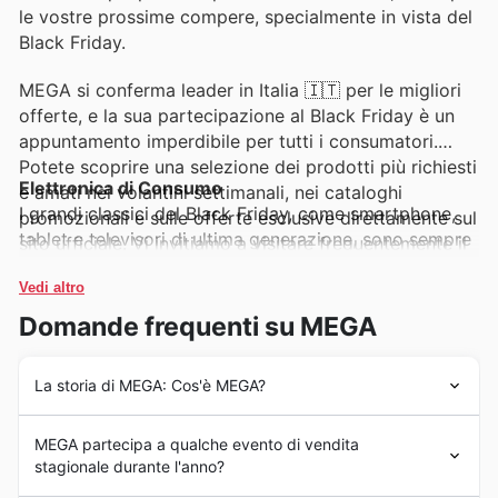
le vostre prossime compere, specialmente in vista del
Black Friday.
MEGA si conferma leader in Italia 🇮🇹 per le migliori
offerte, e la sua partecipazione al Black Friday è un
appuntamento imperdibile per tutti i consumatori.
Potete scoprire una selezione dei prodotti più richiesti
Elettronica di Consumo
e amati nei volantini settimanali, nei cataloghi
I grandi classici del Black Friday, come smartphone,
promozionali e sulle offerte esclusive direttamente sul
tablet e televisori di ultima generazione, sono sempre
sito ufficiale. Vi invitiamo a visitare frequentemente il
tra i prodotti più cercati e acquistati. MEGA offre una
nostro portale per rimanere sempre aggiornati sulle
selezione eccezionale di questi articoli nei suoi
Vedi altro
novità e le incredibili promozioni che MEGA ha in
volantini settimanali, garantendo sconti significativi
serbo per voi.
Domande frequenti su MEGA
per il Black Friday, rendendo così queste offerte
imperdibili.
La storia di MEGA: Cos'è MEGA?
Elettrodomestici
MEGA ha iniziato il suo percorso in Italia con una visione
Dalle lavatrici a basso consumo energetico ai
MEGA partecipa a qualche evento di vendita
chiara: offrire ai propri clienti prodotti freschi e di alta
frigoriferi capienti, gli elettrodomestici rappresentano
stagionale durante l'anno?
qualità con un servizio impeccabile. Fondata [anno di
un pilastro delle vendite di MEGA, soprattutto durante
fondazione], MEGA ha rapidamente consolidato la sua