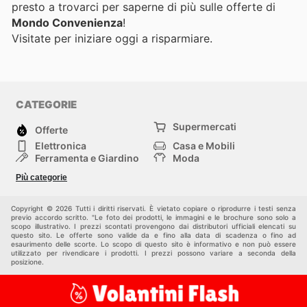
presto a trovarci per saperne di più sulle offerte di
Mondo Convenienza
!
Visitate
per iniziare oggi a risparmiare.
CATEGORIE
Supermercati
Offerte
Elettronica
Casa e Mobili
Ferramenta e Giardino
Moda
Salute e Bellezza
Sport e tempo libero
Più categorie
Bambini e Neonati
Animali Domestici
Altri
Copyright © 2026 Tutti i diritti riservati. È vietato copiare o riprodurre i testi senza
previo accordo scritto. "Le foto dei prodotti, le immagini e le brochure sono solo a
scopo illustrativo. I prezzi scontati provengono dai distributori ufficiali elencati su
questo sito. Le offerte sono valide da e fino alla data di scadenza o fino ad
esaurimento delle scorte. Lo scopo di questo sito è informativo e non può essere
utilizzato per rivendicare i prodotti. I prezzi possono variare a seconda della
posizione.