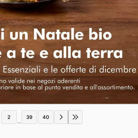
2
39
40
...