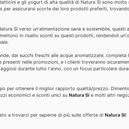
latticini e gli yogurt di alta qualità di Natura Sì sono molto r
s per assicurarsi scorte dei loro prodotti preferiti, trovan
Natura Sì verso un'alimentazione sana e sostenibile, questi a
ttono in risalto sconti su questi prodotti, rendendoli un'
ale.
nde, dai succhi freschi alle acque aromatizzate, completa l
 presenti nelle promozioni, e i clienti troveranno sicurame
ntaggiosi durante tutto l'anno, con un focus particolare dura
gio per ottenere il miglior rapporto qualità/prezzo. Dimenti
ezzi economici e sconti unici su
Natura Sì
e molti altri negoz
to a trovarci per saperne di più sulle offerte di
Natura Sì
!