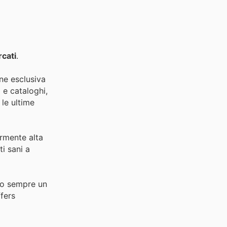
cati
.
one esclusiva
i e cataloghi,
 le ultime
armente alta
ti sani a
ono sempre un
fers