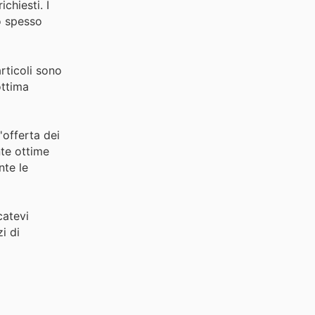
ichiesti. I
do spesso
rticoli sono
ottima
'offerta dei
nte ottime
nte le
catevi
i di