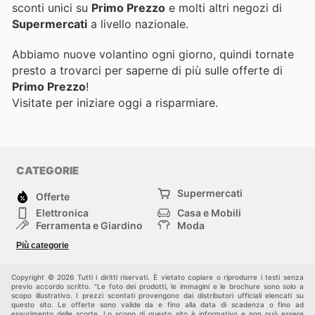
sconti unici su
Primo Prezzo
e molti altri negozi di
Supermercati
a livello nazionale.
Abbiamo nuove volantino ogni giorno, quindi tornate
presto a trovarci per saperne di più sulle offerte di
Primo Prezzo
!
Visitate
per iniziare oggi a risparmiare.
CATEGORIE
Supermercati
Offerte
Elettronica
Casa e Mobili
Ferramenta e Giardino
Moda
Salute e Bellezza
Sport e tempo libero
Più categorie
Bambini e Neonati
Animali Domestici
Altri
Copyright © 2026 Tutti i diritti riservati. È vietato copiare o riprodurre i testi senza
previo accordo scritto. "Le foto dei prodotti, le immagini e le brochure sono solo a
scopo illustrativo. I prezzi scontati provengono dai distributori ufficiali elencati su
questo sito. Le offerte sono valide da e fino alla data di scadenza o fino ad
esaurimento delle scorte. Lo scopo di questo sito è informativo e non può essere