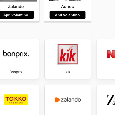
xplore the best deals and start saving now.
Adhoc
Zalando
Apri volantino
Apri volantino
Bonprix
kik