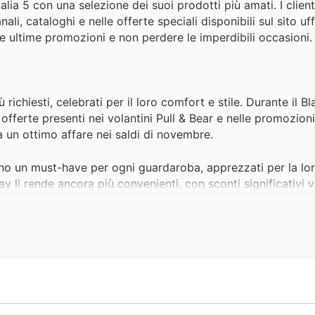
talia 5 con una selezione dei suoi prodotti più amati. I clien
li, cataloghi e nelle offerte speciali disponibili sul sito uff
 le ultime promozioni e non perdere le imperdibili occasioni.
 richiesti, celebrati per il loro comfort e stile. Durante il Bl
 offerte presenti nei volantini Pull & Bear e nelle promozion
a un ottimo affare nei saldi di novembre.
sono un must-have per ogni guardaroba, apprezzati per la loro
 li rende ancora più convenienti, con sconti significativi vis
 rinnovare il look con capi di tendenza a prezzi imbattibili.
tti più venduti, perfetti per creare outfit casual e alla mod
ono protagonisti delle Pull & Bear deals, offrendo un'opport
ntisce una vasta scelta e un ottimo rapporto qualità-prezzo 
 Bear sono perfetti per affrontare le giornate più fresche co