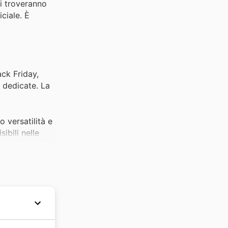
ti troveranno
iciale. È
ack Friday,
i dedicate. La
 versatilità e
ibili nelle
a. Con
unità unica per
nelle
n stile.