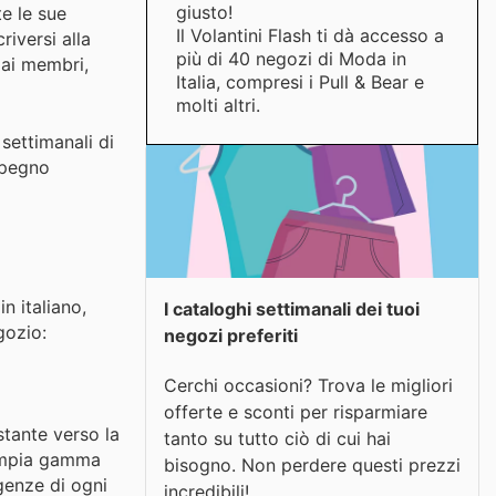
giusto!
te le sue
Il Volantini Flash ti dà accesso a
riversi alla
più di 40 negozi di Moda in
i ai membri,
Italia, compresi i Pull & Bear e
molti altri.
 settimanali di
impegno
n italiano,
I cataloghi settimanali dei tuoi
gozio:
negozi preferiti
Cerchi occasioni? Trova le migliori
offerte e sconti per risparmiare
stante verso la
tanto su tutto ciò di cui hai
n'ampia gamma
bisogno. Non perdere questi prezzi
genze di ogni
incredibili!