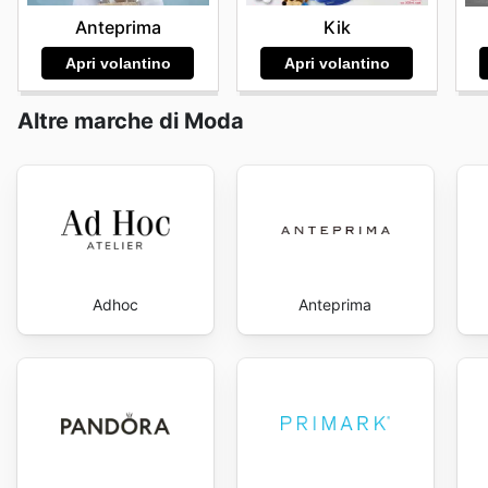
e conveniente. Visita Pull & Bear's website today to e
Anteprima
Kik
Apri volantino
Apri volantino
Altre marche di Moda
Adhoc
Anteprima