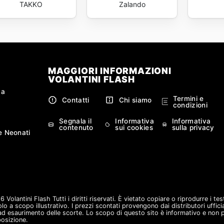
TAKKO
Zalando
MAGGIORI INFORMAZIONI
VOLANTINI FLASH
ca
Termini e
Contatti
Chi siamo
condizioni
Segnala il
Informativa
Informativa
contenuto
sui cookies
sulla privacy
e Neonati
olantini Flash Tutti i diritti riservati. È vietato copiare o riprodurre i te
o a scopo illustrativo. I prezzi scontati provengono dai distributori ufficial
d esaurimento delle scorte. Lo scopo di questo sito è informativo e non pu
posizione.