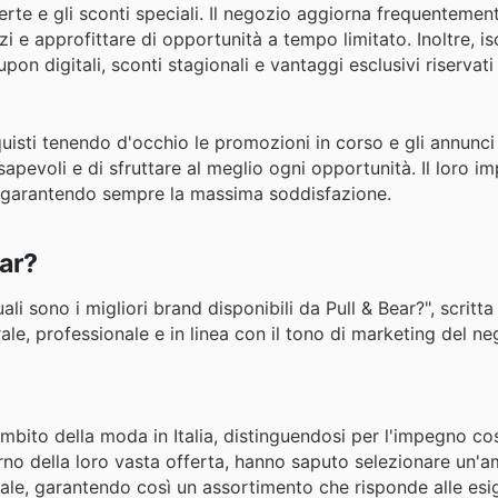
ferte e gli sconti speciali. Il negozio aggiorna frequentemen
e approfittare di opportunità a tempo limitato. Inoltre, isc
upon digitali, sconti stagionali e vantaggi esclusivi riservat
cquisti tenendo d'occhio le promozioni in corso e gli annunci
sapevoli e di sfruttare al meglio ogni opportunità. Il loro 
i, garantendo sempre la massima soddisfazione.
ear?
sono i migliori brand disponibili da Pull & Bear?", scritta i
e, professionale e in linea con il tono di marketing del ne
ambito della moda in Italia, distinguendosi per l'impegno co
interno della loro vasta offerta, hanno saputo selezionare u
onale, garantendo così un assortimento che risponde alle esi