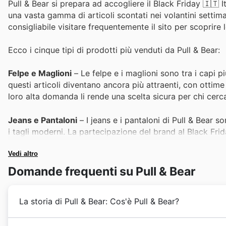
Pull & Bear si prepara ad accogliere il Black Friday 🇮🇹 I
una vasta gamma di articoli scontati nei volantini settimana
consigliabile visitare frequentemente il sito per scoprire
Ecco i cinque tipi di prodotti più venduti da Pull & Bear:
Felpe e Maglioni
– Le felpe e i maglioni sono tra i capi più
questi articoli diventano ancora più attraenti, con ottime
loro alta domanda li rende una scelta sicura per chi cerc
Jeans e Pantaloni
– I jeans e i pantaloni di Pull & Bear 
i tagli moderni. La partecipazione del brand al Black Friday
ultime offerte e nei cataloghi Pull & Bear. Sono ideali per
Vedi altro
T-shirt e Top
– Le t-shirt e i top sono sempre tra i prodo
Domande frequenti su Pull & Bear
l'avvicinarsi del Black Friday, questi capi fondamentali s
acquistarli a prezzi eccezionali. La loro popolarità gara
La storia di Pull & Bear: Cos'è Pull & Bear?
promozioni.
Giacche e Capispalla
– Le giacche e i capispalla di Pull &