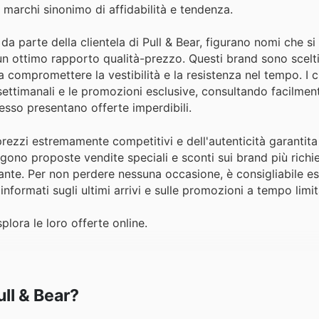
e marchi sinonimo di affidabilità e tendenza.
a parte della clientela di Pull & Bear, figurano nomi che si
e un ottimo rapporto qualità-prezzo. Questi brand sono scelt
 compromettere la vestibilità e la resistenza nel tempo. I c
settimanali e le promozioni esclusive, consultando facilment
spesso presentano offerte imperdibili.
prezzi estremamente competitivi e dell'autenticità garantita s
gono proposte vendite speciali e sconti sui brand più richi
cante. Per non perdere nessuna occasione, è consigliabile e
formati sugli ultimi arrivi e sulle promozioni a tempo limit
plora le loro offerte online.
ull & Bear?