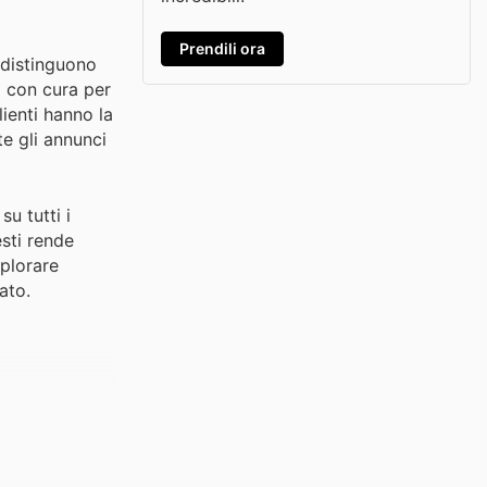
Prendili ora
 distinguono
i con cura per
lienti hanno la
e gli annunci
u tutti i
esti rende
splorare
ato.