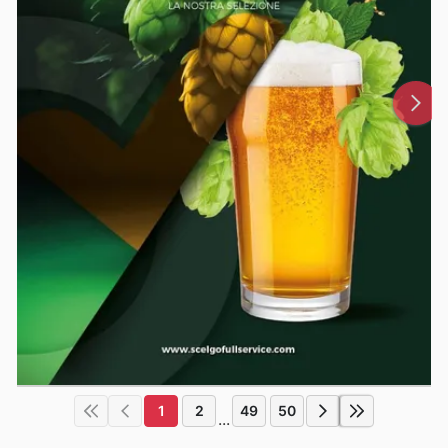
1
2
49
50
...