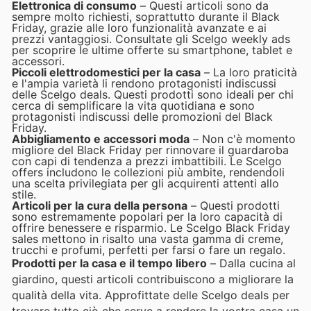
Elettronica di consumo
– Questi articoli sono da
sempre molto richiesti, soprattutto durante il Black
Friday, grazie alle loro funzionalità avanzate e ai
prezzi vantaggiosi. Consultate gli Scelgo weekly ads
per scoprire le ultime offerte su smartphone, tablet e
accessori.
Piccoli elettrodomestici per la casa
– La loro praticità
e l'ampia varietà li rendono protagonisti indiscussi
delle Scelgo deals. Questi prodotti sono ideali per chi
cerca di semplificare la vita quotidiana e sono
protagonisti indiscussi delle promozioni del Black
Friday.
Abbigliamento e accessori moda
– Non c'è momento
migliore del Black Friday per rinnovare il guardaroba
con capi di tendenza a prezzi imbattibili. Le Scelgo
offers includono le collezioni più ambite, rendendoli
una scelta privilegiata per gli acquirenti attenti allo
stile.
Articoli per la cura della persona
– Questi prodotti
sono estremamente popolari per la loro capacità di
offrire benessere e risparmio. Le Scelgo Black Friday
sales mettono in risalto una vasta gamma di creme,
trucchi e profumi, perfetti per farsi o fare un regalo.
Prodotti per la casa e il tempo libero
– Dalla cucina al
giardino, questi articoli contribuiscono a migliorare la
qualità della vita. Approfittate delle Scelgo deals per