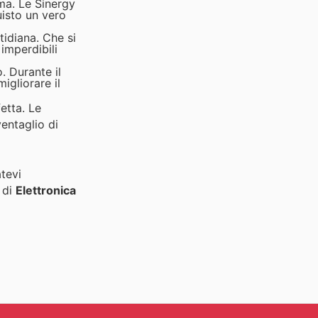
ma. Le Sinergy
uisto un vero
tidiana. Che si
 imperdibili
. Durante il
igliorare il
etta. Le
entaglio di
atevi
 di
Elettronica