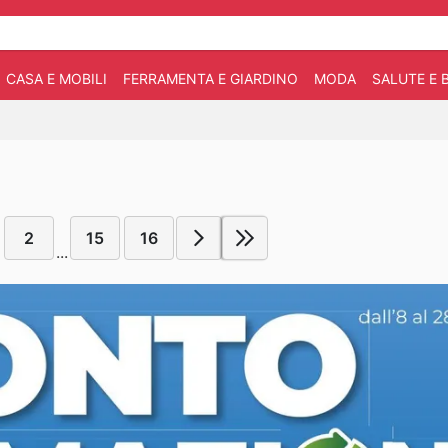
CASA E MOBILI
FERRAMENTA E GIARDINO
MODA
SALUTE E 
2
15
16
...