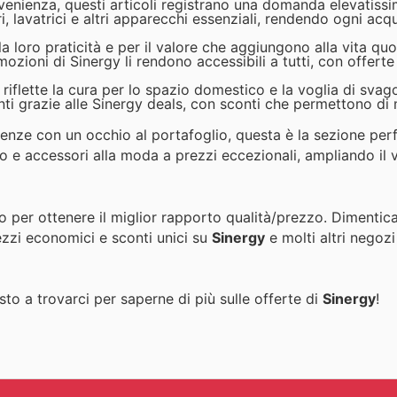
venienza, questi articoli registrano una domanda elevatissi
eri, lavatrici e altri apparecchi essenziali, rendendo ogni acq
loro praticità e per il valore che aggiungono alla vita quo
mozioni di Sinergy li rendono accessibili a tutti, con offerte
iflette la cura per lo spazio domestico e la voglia di svago
ti grazie alle Sinergy deals, con sconti che permettono di m
enze con un occhio al portafoglio, questa è la sezione perf
 e accessori alla moda a prezzi eccezionali, ampliando il v
o per ottenere il miglior rapporto qualità/prezzo. Dimentic
ezzi economici e sconti unici su
Sinergy
e molti altri negozi
to a trovarci per saperne di più sulle offerte di
Sinergy
!