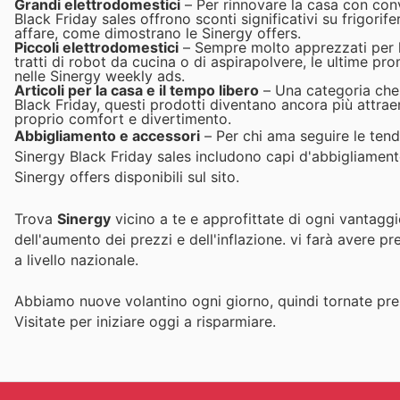
Grandi elettrodomestici
– Per rinnovare la casa con con
Black Friday sales offrono sconti significativi su frigorif
affare, come dimostrano le Sinergy offers.
Piccoli elettrodomestici
– Sempre molto apprezzati per la 
tratti di robot da cucina o di aspirapolvere, le ultime pro
nelle Sinergy weekly ads.
Articoli per la casa e il tempo libero
– Una categoria che r
Black Friday, questi prodotti diventano ancora più attraen
proprio comfort e divertimento.
Abbigliamento e accessori
– Per chi ama seguire le tend
Sinergy Black Friday sales includono capi d'abbigliamento
Sinergy offers disponibili sul sito.
Trova
Sinergy
vicino a te e approfittate di ogni vantaggi
dell'aumento dei prezzi e dell'inflazione.
vi farà avere pr
a livello nazionale.
Abbiamo nuove volantino ogni giorno, quindi tornate pres
Visitate
per iniziare oggi a risparmiare.