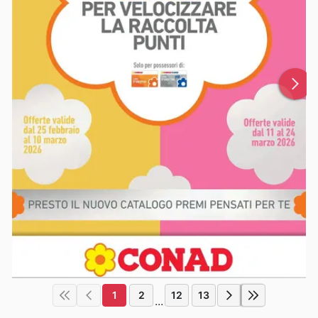
1
2
12
13
...