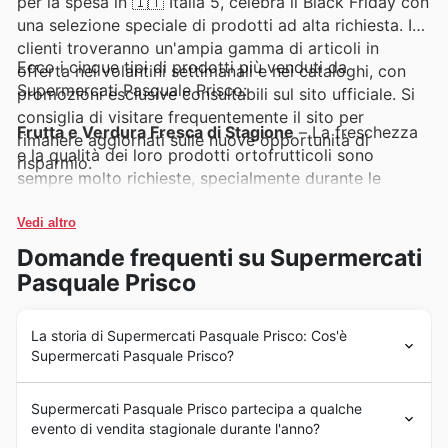
per la spesa in 🇮🇹 Italia 5, celebra il Black Friday con
una selezione speciale di prodotti ad alta richiesta. I
clienti troveranno un'ampia gamma di articoli in
Ecco i cinque tipi di prodotti più venduti da
offerta nei volantini settimanali e nei cataloghi, con
Supermercati Pasquale Prisco:
promozioni esclusive consultabili sul sito ufficiale. Si
consiglia di visitare frequentemente il sito per
Frutta e Verdura Fresca di Stagione
– La freschezza
rimanere aggiornati sulle nuove opportunità di
e la qualità dei loro prodotti ortofrutticoli sono
risparmio.
sempre molto richieste, specialmente durante le
grandi vendite come il Black Friday. Questi articoli
sono spesso protagonisti delle Supermercati Pasquale
Vedi altro
Prisco weekly ads, offrendo un eccellente valore e
Domande frequenti su Supermercati
promuovendo uno stile di vita sano.
Pasquale Prisco
Latticini e Salumi di Alta Qualità
– Le selezioni di
latticini e salumi di Supermercati Pasquale Prisco
La storia di Supermercati Pasquale Prisco: Cos'è
Supermercati Pasquale Prisco?
riscuotono sempre grande successo, rappresentando
una scelta privilegiata per i consumatori attenti al
Supermercati Pasquale Prisco: Una Storia di Qualità e
gusto e alla qualità. Le Supermercati Pasquale Prisco
Supermercati Pasquale Prisco partecipa a qualche
Tradizione
deals li rendono particolarmente attraenti durante il
evento di vendita stagionale durante l'anno?
Nati dalla passione e dalla visione imprenditoriale di