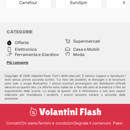
Carrefour
EuroSpin
Il 
CATEGORIE
Supermercati
Offerte
Elettronica
Casa e Mobili
Ferramenta e Giardino
Moda
Salute e Bellezza
Sport e tempo libero
Più categorie
Bambini e Neonati
Animali Domestici
Altri
Copyright © 2026 Volantini Flash Tutti i diritti riservati. È vietato copiare o riprodurre i
testi senza previo accordo scritto. "Le foto dei prodotti, le immagini e le brochure
sono solo a scopo illustrativo. I prezzi scontati provengono dai distributori ufficiali
elencati su questo sito. Le offerte sono valide da e fino alla data di scadenza o fino ad
esaurimento delle scorte. Lo scopo di questo sito è informativo e non può essere
utilizzato per rivendicare i prodotti. I prezzi possono variare a seconda della
posizione.
Contatti
Chi siamo
Termini e condizioni
Segnala il contenuto
Paesi