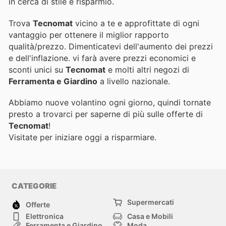
in cerca di stile e risparmio.
Trova
Tecnomat
vicino a te e approfittate di ogni
vantaggio per ottenere il miglior rapporto
qualità/prezzo. Dimenticatevi dell'aumento dei prezzi
e dell'inflazione.
vi farà avere prezzi economici e
sconti unici su
Tecnomat
e molti altri negozi di
Ferramenta e Giardino
a livello nazionale.
Abbiamo nuove volantino ogni giorno, quindi tornate
presto a trovarci per saperne di più sulle offerte di
Tecnomat
!
Visitate
per iniziare oggi a risparmiare.
CATEGORIE
Supermercati
Offerte
Elettronica
Casa e Mobili
Ferramenta e Giardino
Moda