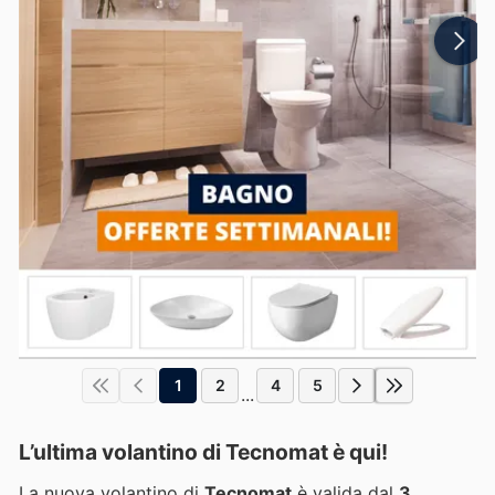
1
2
4
5
...
L’ultima volantino di Tecnomat è qui!
La nuova volantino di
Tecnomat
è valida dal
3