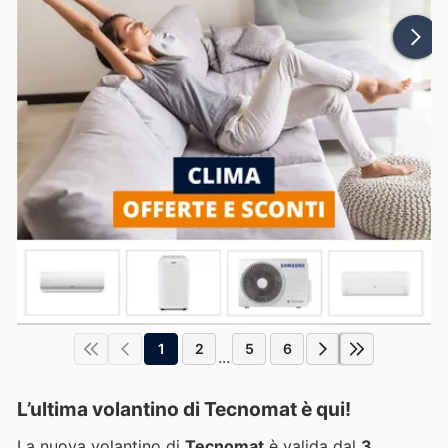
1
2
5
6
...
L’ultima volantino di Tecnomat è qui!
La nuova volantino di
Tecnomat
è valida dal
3