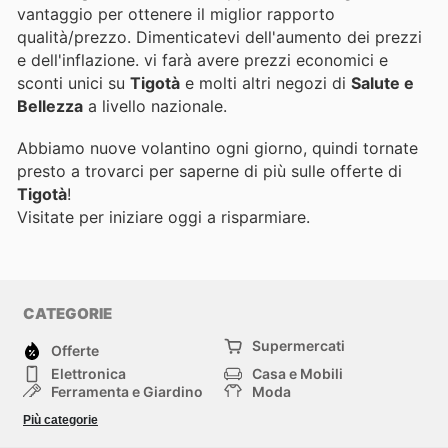
vantaggio per ottenere il miglior rapporto
qualità/prezzo. Dimenticatevi dell'aumento dei prezzi
e dell'inflazione.
vi farà avere prezzi economici e
sconti unici su
Tigotà
e molti altri negozi di
Salute e
Bellezza
a livello nazionale.
Abbiamo nuove volantino ogni giorno, quindi tornate
presto a trovarci per saperne di più sulle offerte di
Tigotà
!
Visitate
per iniziare oggi a risparmiare.
CATEGORIE
Supermercati
Offerte
Elettronica
Casa e Mobili
Ferramenta e Giardino
Moda
Salute e Bellezza
Sport e tempo libero
Più categorie
Bambini e Neonati
Animali Domestici
Altri