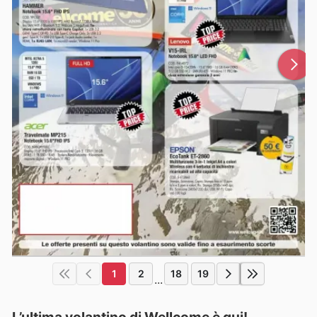
1
2
18
19
...
L’ultima volantino di Wellcome è qui!