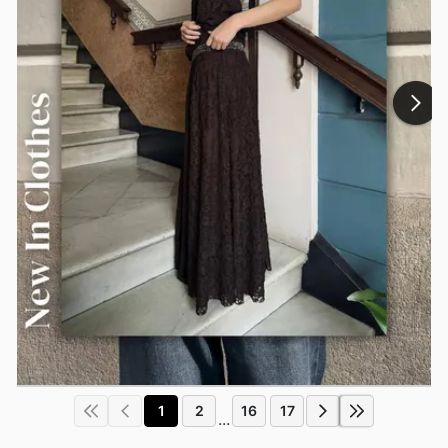
1
2
16
17
...