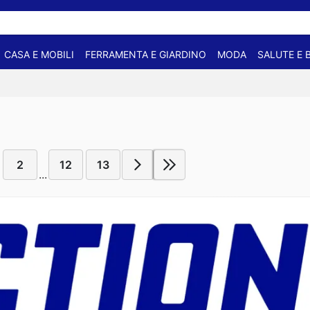
CASA E MOBILI
FERRAMENTA E GIARDINO
MODA
SALUTE E 
2
12
13
...