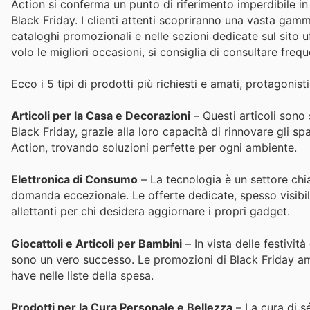
Action si conferma un punto di riferimento imperdibile in 
Black Friday. I clienti attenti scopriranno una vasta gamma
cataloghi promozionali e nelle sezioni dedicate sul sito u
volo le migliori occasioni, si consiglia di consultare fre
Ecco i 5 tipi di prodotti più richiesti e amati, protagonist
Articoli per la Casa e Decorazioni
– Questi articoli sono 
Black Friday, grazie alla loro capacità di rinnovare gli spa
Action, trovando soluzioni perfette per ogni ambiente.
Elettronica di Consumo
– La tecnologia è un settore chia
domanda eccezionale. Le offerte dedicate, spesso visibili
allettanti per chi desidera aggiornare i propri gadget.
Giocattoli e Articoli per Bambini
– In vista delle festivit
sono un vero successo. Le promozioni di Black Friday am
have nelle liste della spesa.
Prodotti per la Cura Personale e Bellezza
– La cura di sé