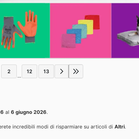
2
12
13
...
26
al
6 giugno 2026
.
rete incredibili modi di risparmiare su articoli di
Altri
.