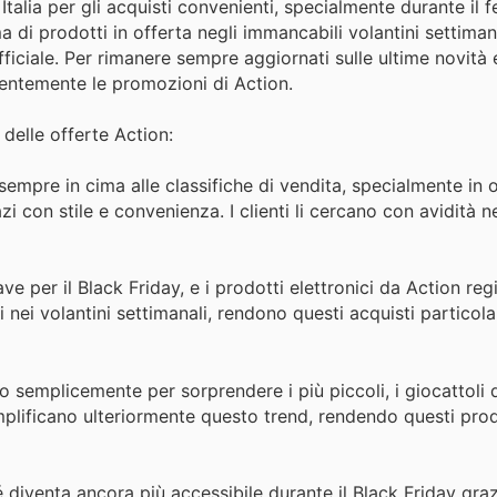
Italia per gli acquisti convenienti, specialmente durante il f
 di prodotti in offerta negli immancabili volantini settimana
fficiale. Per rimanere sempre aggiornati sulle ultime novità 
quentemente le promozioni di Action.
i delle offerte Action:
sempre in cima alle classifiche di vendita, specialmente in 
zi con stile e convenienza. I clienti li cercano con avidità ne
ve per il Black Friday, e i prodotti elettronici da Action re
 nei volantini settimanali, rendono questi acquisti particol
à o semplicemente per sorprendere i più piccoli, i giocattoli
plificano ulteriormente questo trend, rendendo questi prod
 diventa ancora più accessibile durante il Black Friday graz