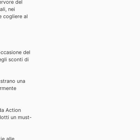
ervore del
li, nei
e cogliere al
occasione del
gli sconti di
gistrano una
armente
 da Action
otti un must-
ie alle