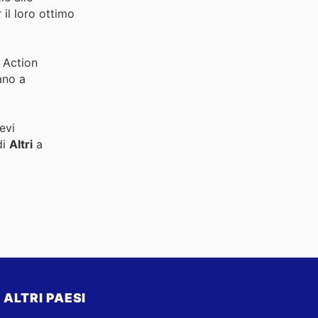
 il loro ottimo
a Action
ano a
evi
di
Altri
a
ALTRI PAESI