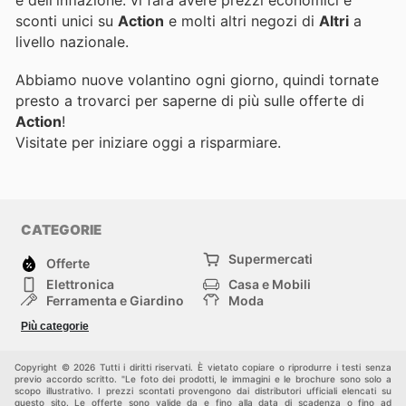
sconti unici su
Action
e molti altri negozi di
Altri
a
livello nazionale.
Abbiamo nuove volantino ogni giorno, quindi tornate
presto a trovarci per saperne di più sulle offerte di
Action
!
Visitate
per iniziare oggi a risparmiare.
CATEGORIE
Supermercati
Offerte
Elettronica
Casa e Mobili
Ferramenta e Giardino
Moda
Salute e Bellezza
Sport e tempo libero
Più categorie
Bambini e Neonati
Animali Domestici
Altri
Copyright © 2026 Tutti i diritti riservati. È vietato copiare o riprodurre i testi senza
previo accordo scritto. "Le foto dei prodotti, le immagini e le brochure sono solo a
scopo illustrativo. I prezzi scontati provengono dai distributori ufficiali elencati su
questo sito. Le offerte sono valide da e fino alla data di scadenza o fino ad