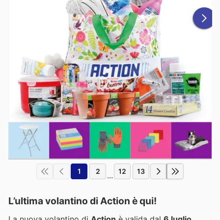
1
2
12
13
...
L’ultima volantino di Action è qui!
La nuova volantino di
Action
è valida dal
6 luglio