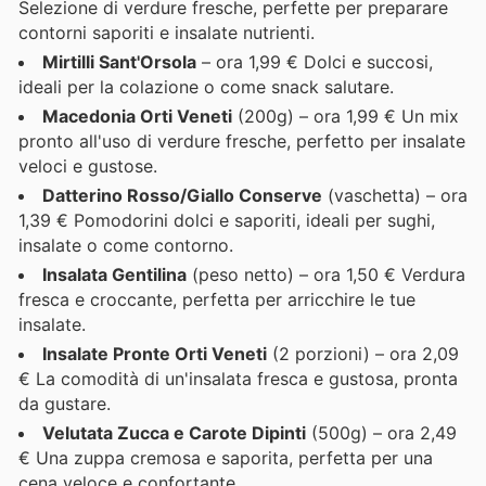
Selezione di verdure fresche, perfette per preparare
contorni saporiti e insalate nutrienti.
Mirtilli Sant'Orsola
– ora 1,99 € Dolci e succosi,
ideali per la colazione o come snack salutare.
Macedonia Orti Veneti
(200g) – ora 1,99 € Un mix
pronto all'uso di verdure fresche, perfetto per insalate
veloci e gustose.
Datterino Rosso/Giallo Conserve
(vaschetta) – ora
1,39 € Pomodorini dolci e saporiti, ideali per sughi,
insalate o come contorno.
Insalata Gentilina
(peso netto) – ora 1,50 € Verdura
fresca e croccante, perfetta per arricchire le tue
insalate.
Insalate Pronte Orti Veneti
(2 porzioni) – ora 2,09
€ La comodità di un'insalata fresca e gustosa, pronta
da gustare.
Velutata Zucca e Carote Dipinti
(500g) – ora 2,49
€ Una zuppa cremosa e saporita, perfetta per una
cena veloce e confortante.