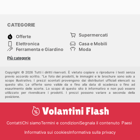
CATEGORIE
Supermercati
Offerte
Elettronica
Casa e Mobili
Ferramenta e Giardino
Moda
Salute e Bellezza
Sport e tempo libero
Più categorie
Bambini e Neonati
Animali Domestici
Altri
Copyright © 2026 Tutti i diritti riservati. È vietato copiare o riprodurre i testi senza
previo accordo scritto. "Le foto dei prodotti, le immagini e le brochure sono solo a
scopo illustrativo. I prezzi scontati provengono dai distributori ufficiali elencati su
questo sito. Le offerte sono valide da e fino alla data di scadenza o fino ad
esaurimento delle scorte. Lo scopo di questo sito è informativo e non può essere
utilizzato per rivendicare i prodotti. I prezzi possono variare a seconda della
posizione.
Contatti
Chi siamo
Termini e condizioni
Segnala il contenuto
Paesi
Informativa sui cookies
Informativa sulla privacy