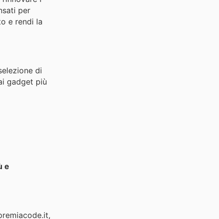
nsati per
o e rendi la
elezione di
 ai gadget più
ù e
premiacode.it,