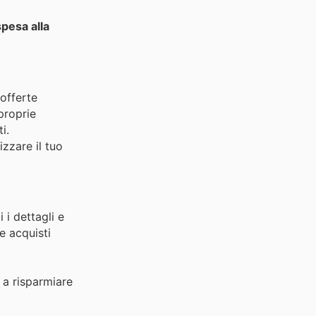
spesa alla
 offerte
proprie
i.
zzare il tuo
 i dettagli e
e acquisti
a a risparmiare