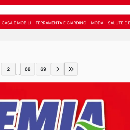
CASA E MOBILI
FERRAMENTA E GIARDINO
MODA
SALUTE E 
2
68
69
...