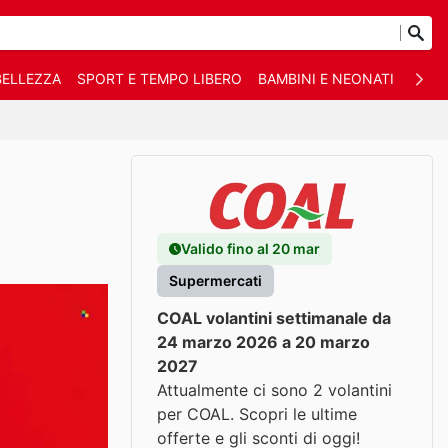
BELLEZZA
SPORT E TEMPO LIBERO
BAMBINI E NEONATI
ANIM
Valido fino al 20 mar
Supermercati
COAL volantini settimanale da
24 marzo 2026 a 20 marzo
2027
Attualmente ci sono 2 volantini
per COAL. Scopri le ultime
offerte e gli sconti di oggi!