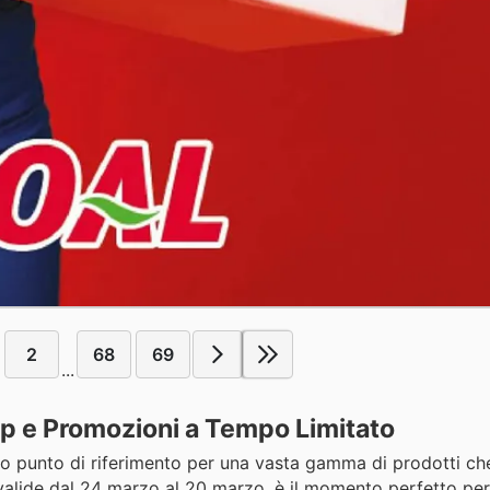
2
68
69
...
op e Promozioni a Tempo Limitato
 tuo punto di riferimento per una vasta gamma di prodotti ch
valide dal 24 marzo al 20 marzo, è il momento perfetto per