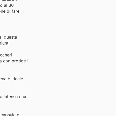
no al 30
one di fare
a, questa
iunti.
ccheri
ta con prodotti
ena è ideale
ma intenso e un
 capsule di