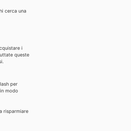
hi cerca una
cquistare i
ruttate queste
i.
Flash per
a in modo
 a risparmiare