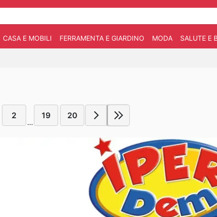
CASA E MOBILI
FERRAMENTA E GIARDINO
MODA
SALUTE E 
2
19
20
...