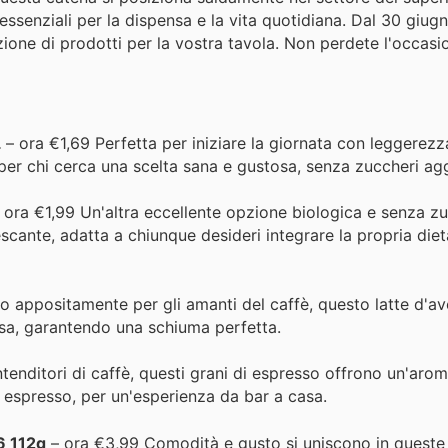
ssenziali per la dispensa e la vita quotidiana. Dal 30 giug
zione di prodotti per la vostra tavola. Non perdete l'occasi
L
– ora €1,69 Perfetta per iniziare la giornata con leggerezz
 per chi cerca una scelta sana e gustosa, senza zuccheri agg
 ora €1,99 Un'altra eccellente opzione biologica e senza zu
escante, adatta a chiunque desideri integrare la propria die
o appositamente per gli amanti del caffè, questo latte d'av
sa, garantendo una schiuma perfetta.
ntenditori di caffè, questi grani di espresso offrono un'aro
è espresso, per un'esperienza da bar a casa.
6 112g
– ora €3,99 Comodità e gusto si uniscono in queste