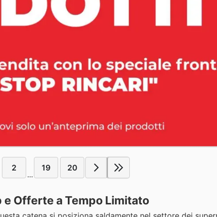
2
19
20
...
p e Offerte a Tempo Limitato
 Questa catena si posiziona saldamente nel settore dei supe