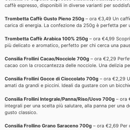
caffè espresso, disponibili in diverse varianti per soddisf
Trombetta Caffè Gusto Pieno 250g
– ora €3,49 Un caffè
carica di energia. La confezione da 250g è perfetta pe
Trombetta Caffè Arabica 100% 250g
– ora €4,99 Scopri
più delicato e aromatico, perfetto per chi cerca una pau
Consilia Frollini Cacao/Nocciole 700g
– ora €2,29 Perfett
cacao con la croccantezza delle nocciole. Una delizia per 
Consilia Frollini Gocce di Cioccolato 700g
– ora €2,29 Un
amati da grandi e piccini. Ideali da gustare con un bicchie
Consilia Frollini Integrale/Panna/Riso/Uovo 700g
– ora €
integrali per una scelta più salutare, alla panna per una 
gusto classico.
Consilia Frollino Grano Saraceno 700g
– ora €2,69 Per c