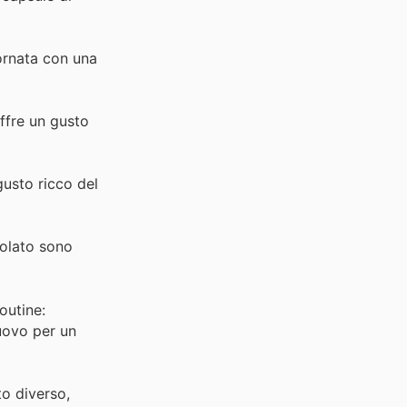
iornata con una
ffre un gusto
gusto ricco del
colato sono
outine:
'uovo per un
o diverso,