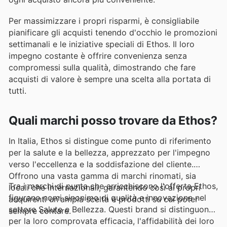
Per massimizzare i propri risparmi, è consigliabile
pianificare gli acquisti tenendo d'occhio le promozioni
settimanali e le iniziative speciali di Ethos. Il loro
impegno costante è offrire convenienza senza
compromessi sulla qualità, dimostrando che fare
acquisti di valore è sempre una scelta alla portata di
tutti.
Quali marchi posso trovare da Ethos?
In Italia, Ethos si distingue come punto di riferimento
per la salute e la bellezza, apprezzato per l'impegno
verso l'eccellenza e la soddisfazione del cliente.
Offrono una vasta gamma di marchi rinomati, sia
Tra i marchi di punta che arricchiscono l'offerta Ethos,
locali che internazionali, garantendo così ai propri
figurano nomi sinonimo di qualità e innovazione nel
acquirenti un'ampia scelta e prodotti su cui poter
settore Salute e Bellezza. Questi brand si distinguono
sempre contare.
per la loro comprovata efficacia, l'affidabilità dei loro