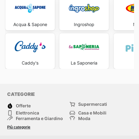
Acqua & Sapone
Ingroshop
Ma
Caddy's
La Saponeria
Pi
CATEGORIE
Supermercati
Offerte
Elettronica
Casa e Mobili
Ferramenta e Giardino
Moda
Salute e Bellezza
Sport e tempo libero
Più categorie
Bambini e Neonati
Animali Domestici
Altri