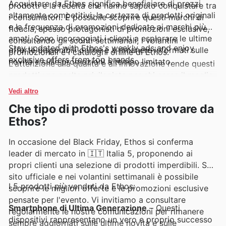
Acquistare da Ethos significa beneficiare di prezzi
prodotti e la fedeltà che hanno saputo conquistare tra
altamente competitivi, la certezza di prodotti originali
i consumatori. È possibile scoprire questi marchi di
e la frequenza di promozioni dedicate ai marchi più
fiducia, spesso protagonisti di promozioni esclusive,
amati. Sono incoraggiati i clienti a esplorare le ultime
consultando gli sconti settimanali, i volantini
Stay updated with Ethos's weekly ads and enjoy
offerte disponibili online e a rimanere informati sulle
promozionali e i cataloghi online di Ethos.
exclusive offers from top brands.
novità e sulle promozioni a tempo limitato.
L'attenzione alla qualità e all'innovazione rende questi
prodotti una scelta privilegiata per chi cerca il meglio.
Vedi altro
Che tipo di prodotti posso trovare da
Ethos?
In occasione del Black Friday, Ethos si conferma
leader di mercato in 🇮🇹 Italia 5, proponendo ai
propri clienti una selezione di prodotti imperdibili. Sul
sito ufficiale e nei volantini settimanali è possibile
I 5 prodotti più venduti da Ethos:
scoprire le migliori offerte e le promozioni esclusive
pensate per l'evento. Vi invitiamo a consultare
Smartphone di Ultima Generazione
– Questi
regolarmente le nostre comunicazioni per rimanere
dispositivi rappresentano un vero e proprio successo
sempre aggiornati sulle ultime novità e sulle