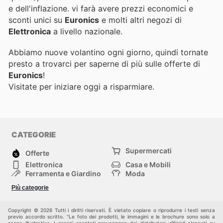
e dell'inflazione.
vi farà avere prezzi economici e
sconti unici su
Euronics
e molti altri negozi di
Elettronica
a livello nazionale.
Abbiamo nuove volantino ogni giorno, quindi tornate
presto a trovarci per saperne di più sulle offerte di
Euronics
!
Visitate
per iniziare oggi a risparmiare.
CATEGORIE
Supermercati
Offerte
Elettronica
Casa e Mobili
Ferramenta e Giardino
Moda
Salute e Bellezza
Sport e tempo libero
Più categorie
Bambini e Neonati
Animali Domestici
Altri
Copyright © 2026 Tutti i diritti riservati. È vietato copiare o riprodurre i testi senza
previo accordo scritto. "Le foto dei prodotti, le immagini e le brochure sono solo a