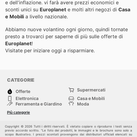
e dell'inflazione.
vi farà avere prezzi economici e
sconti unici su
Europlanet
e molti altri negozi di
Casa
e Mobili
a livello nazionale.
Abbiamo nuove volantino ogni giorno, quindi tornate
presto a trovarci per saperne di più sulle offerte di
Europlanet
!
Visitate
per iniziare oggi a risparmiare.
CATEGORIE
Supermercati
Offerte
Elettronica
Casa e Mobili
Ferramenta e Giardino
Moda
Salute e Bellezza
Sport e tempo libero
Più categorie
Bambini e Neonati
Animali Domestici
Altri
Copyright © 2026 Tutti i diritti riservati. È vietato copiare o riprodurre i testi senza
previo accordo scritto. "Le foto dei prodotti, le immagini e le brochure sono solo a
scopo illustrativo. I prezzi scontati provengono dai distributori ufficiali elencati su