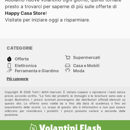
presto a trovarci per saperne di più sulle offerte di
Happy Casa Store
!
Visitate
per iniziare oggi a risparmiare.
CATEGORIE
Supermercati
Offerte
Elettronica
Casa e Mobili
Ferramenta e Giardino
Moda
Salute e Bellezza
Sport e tempo libero
Più categorie
Bambini e Neonati
Animali Domestici
Altri
Copyright © 2026 Tutti i diritti riservati. È vietato copiare o riprodurre i testi senza
previo accordo scritto. "Le foto dei prodotti, le immagini e le brochure sono solo a
scopo illustrativo. I prezzi scontati provengono dai distributori ufficiali elencati su
questo sito. Le offerte sono valide da e fino alla data di scadenza o fino ad
esaurimento delle scorte. Lo scopo di questo sito è informativo e non può essere
utilizzato per rivendicare i prodotti. I prezzi possono variare a seconda della
posizione.