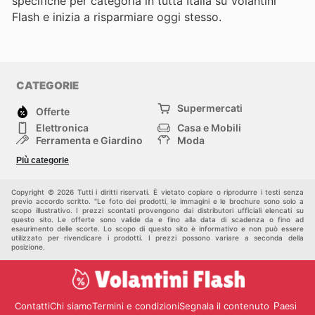
specifiche per categoria in tutta Italia su Volantini
Flash e inizia a risparmiare oggi stesso.
CATEGORIE
Supermercati
Offerte
Elettronica
Casa e Mobili
Ferramenta e Giardino
Moda
Salute e Bellezza
Sport e tempo libero
Più categorie
Bambini e Neonati
Animali Domestici
Altri
Copyright © 2026 Tutti i diritti riservati. È vietato copiare o riprodurre i testi senza
previo accordo scritto. "Le foto dei prodotti, le immagini e le brochure sono solo a
scopo illustrativo. I prezzi scontati provengono dai distributori ufficiali elencati su
questo sito. Le offerte sono valide da e fino alla data di scadenza o fino ad
esaurimento delle scorte. Lo scopo di questo sito è informativo e non può essere
utilizzato per rivendicare i prodotti. I prezzi possono variare a seconda della
posizione.
Contatti
Chi siamo
Termini e condizioni
Segnala il contenuto
Paesi