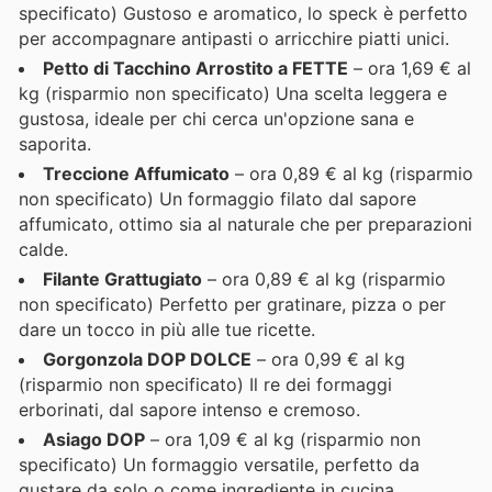
specificato) Gustoso e aromatico, lo speck è perfetto
per accompagnare antipasti o arricchire piatti unici.
Petto di Tacchino Arrostito a FETTE
– ora 1,69 € al
kg (risparmio non specificato) Una scelta leggera e
gustosa, ideale per chi cerca un'opzione sana e
saporita.
Treccione Affumicato
– ora 0,89 € al kg (risparmio
non specificato) Un formaggio filato dal sapore
affumicato, ottimo sia al naturale che per preparazioni
calde.
Filante Grattugiato
– ora 0,89 € al kg (risparmio
non specificato) Perfetto per gratinare, pizza o per
dare un tocco in più alle tue ricette.
Gorgonzola DOP DOLCE
– ora 0,99 € al kg
(risparmio non specificato) Il re dei formaggi
erborinati, dal sapore intenso e cremoso.
Asiago DOP
– ora 1,09 € al kg (risparmio non
specificato) Un formaggio versatile, perfetto da
gustare da solo o come ingrediente in cucina.