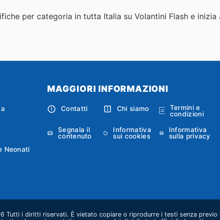
iche per categoria in tutta Italia su Volantini Flash e inizia
MAGGIORI INFORMAZIONI
Termini e
ca
Contatti
Chi siamo
condizioni
Segnala il
Informativa
Informativa
contenuto
sui cookies
sulla privacy
e Neonati
Tutti i diritti riservati. È vietato copiare o riprodurre i testi senza previ