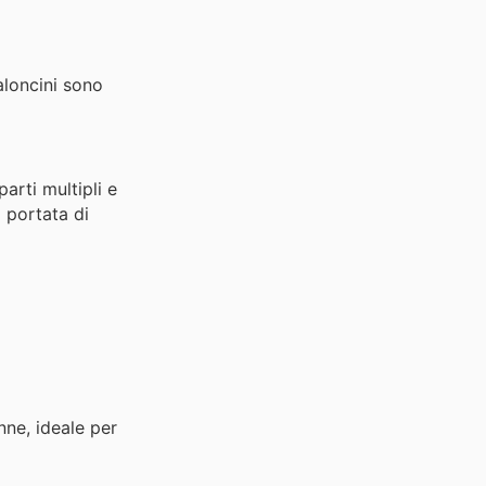
aloncini sono
arti multipli e
a portata di
ne, ideale per