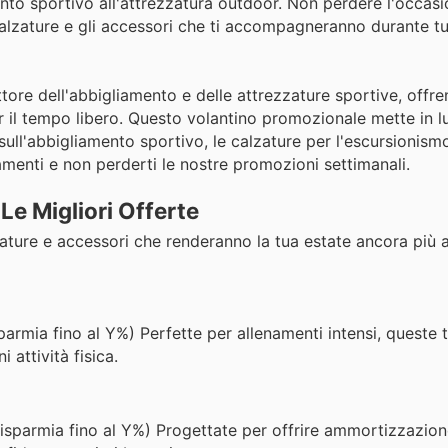
nto sportivo all'attrezzatura outdoor. Non perdere l'occasi
 calzature e gli accessori che ti accompagneranno durante tu
ttore dell'abbigliamento e delle attrezzature sportive, offr
 per il tempo libero. Questo volantino promozionale mette in l
sull'abbigliamento sportivo, le calzature per l'escursionism
rnamenti e non perderti le nostre promozioni settimanali.
Le Migliori Offerte
zature e accessori che renderanno la tua estate ancora più a
parmia fino al Y%) Perfette per allenamenti intensi, queste t
 attività fisica.
risparmia fino al Y%) Progettate per offrire ammortizzazio