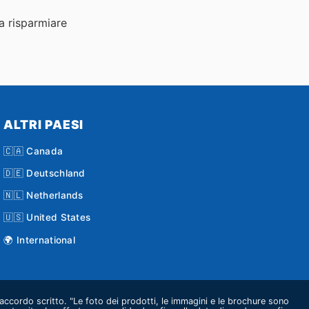
 a risparmiare
ALTRI PAESI
🇨🇦 Canada
🇩🇪 Deutschland
🇳🇱 Netherlands
🇺🇸 United States
🌍 International
o accordo scritto. "Le foto dei prodotti, le immagini e le brochure sono