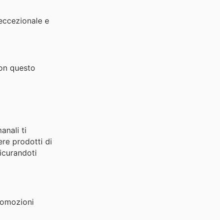
eccezionale e
con questo
anali ti
ere prodotti di
sicurandoti
promozioni