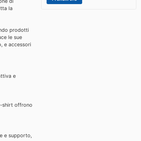
one di
tta la
endo prodotti
uce le sue
o, e accessori
ttiva e
-shirt offrono
ne e supporto,