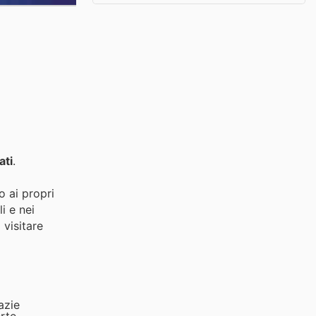
ati
.
o ai propri
i e nei
 visitare
azie