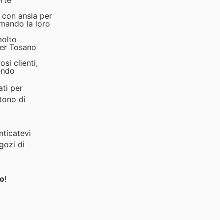
erte
o con ansia per
rmando la loro
molto
per Tosano
si clienti,
dendo
ati per
ttono di
nticatevi
gozi di
no
!