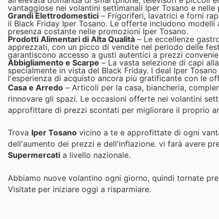
all'elevata domanda di smartphone, televisori e piccoli el
vantaggiose nei volantini settimanali Iper Tosano e nelle
Grandi Elettrodomestici
– Frigoriferi, lavatrici e forni 
il Black Friday Iper Tosano. Le offerte includono modelli 
presenza costante nelle promozioni Iper Tosano.
Prodotti Alimentari di Alta Qualità
– Le eccellenze gastro
apprezzati, con un picco di vendite nel periodo delle fes
garantiscono accesso a gusti autentici a prezzi convenient
Abbigliamento e Scarpe
– La vasta selezione di capi alla
specialmente in vista del Black Friday. I deal Iper Tosan
l'esperienza di acquisto ancora più gratificante con le of
Casa e Arredo
– Articoli per la casa, biancheria, complem
rinnovare gli spazi. Le occasioni offerte nei volantini se
approfittare di prezzi scontati per migliorare il proprio
Trova
Iper Tosano
vicino a te e approfittate di ogni van
dell'aumento dei prezzi e dell'inflazione.
vi farà avere pr
Supermercati
a livello nazionale.
Abbiamo nuove volantino ogni giorno, quindi tornate pres
Visitate
per iniziare oggi a risparmiare.