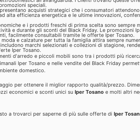
ettrodomestici all'avanguardia. I clienti trovano queste off
 promozioni speciali.
rappresentano acquisti strategici che i consumatori attendon
ad alta efficienza energetica e le ultime innovazioni, confe
nomiche e i prodotti freschi di prima scelta sono sempre 
tività e durante gli sconti del Black Friday. Le promozioni I
i, facilmente consultabili tramite le offerte Iper Tosano.
 moda e calzature per tutta la famiglia attira sempre numero
o includono marchi selezionati e collezioni di stagione, ren
ferte Iper Tosano.
enti d'arredo e piccoli mobili sono tra i prodotti più ricerc
ttimanali Iper Tosano e nelle vendite del Black Friday perme
 ambiente domestico.
taggio per ottenere il miglior rapporto qualità/prezzo. Dime
ezzi economici e sconti unici su
Iper Tosano
e molti altri ne
to a trovarci per saperne di più sulle offerte di
Iper Tosa