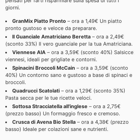
pensati per farti risparmiare sulla spesa di tutti i
giorni.
GranMix Piatto Pronto
– ora a 1,49€ Un piatto
pronto gustoso e veloce da preparare.
Il Guanciale Amatriciano Beretta
– ora a 2,49€
(sconto 33%) Il vero guanciale per la tua Amatriciana.
Viennese AIA
– ora a 3,59€ (sconto 40%) Salsicce
viennesi, ideali per grigliate e contorni.
Spinacini Broccoli McCain
– ora a 3,59€ (sconto
40%) Un contorno sano e gustoso a base di spinaci e
broccoli.
Quadrucci Scatolati
– ora a 1,29€ (sconto 35%)
Pasta secca per le tue ricette veloci.
Sottosa Stracciatella all'inglese
– ora a 2,75€
(prezzo basso) Un formaggio fresco e cremoso.
Crusca di Avena Bio Stella
– ora a 4,38€ (prezzo
basso) Ideale per colazioni sane e nutrienti.