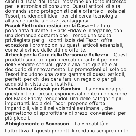
clienti di Isola dei Tesori mostrano un forte interesse
per l'elettronica di consumo. Questi articoli di alta
domanda sono protagonisti delle offerte di Isola dei
Tesori, rendendoli ideali per chi cerca tecnologia
all'avanguardia a prezzi vantaggiosi.
Piccoli Elettrodomestici per la Casa
– La loro
popolarità durante il Black Friday è innegabile, con
una domanda costante che li rende una scelta
privilegiata per gli sconti. Isola dei Tesori offre
eccezionali promozioni su questi articoli essenziali,
come si evince dalle ultime offerte.
Articoli per la Cura della Persona e Bellezza
– Questi
prodotti sono tra i più ricercati durante il periodo
delle vendite speciali, grazie alla loro qualità e al
desiderio di rinnovamento. Le promozioni di Isola dei
Tesori includono una vasta gamma di questi articoli,
perfetti per chi desidera farsi un regalo o per gli
acquisti in vista delle festività.
Giocattoli e Articoli per Bambini
– La domanda per
questi articoli cresce esponenzialmente in occasione
del Black Friday, rendendoli una delle categorie più
importanti. Isola dei Tesori propone offerte
imperdibili, visibili nei volantini settimanali, che
permettono di approfittare di prezzi convenienti per i
più piccoli.
Abbigliamento e Accessori
– La versatilità e
l'attrattiva di questi prodotti li rendono sempre molto