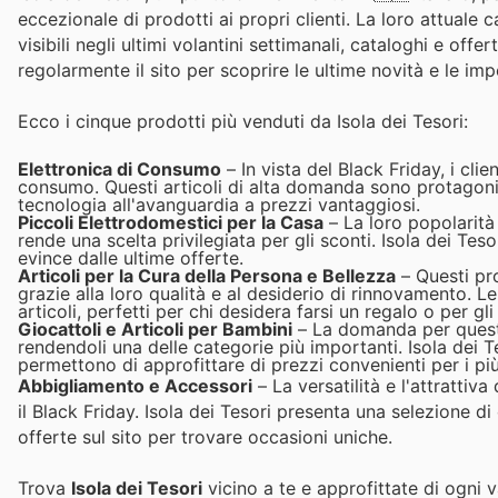
eccezionale di prodotti ai propri clienti. La loro attuale
visibili negli ultimi volantini settimanali, cataloghi e offerte
regolarmente il sito per scoprire le ultime novità e le imp
Ecco i cinque prodotti più venduti da Isola dei Tesori:
Elettronica di Consumo
– In vista del Black Friday, i clie
consumo. Questi articoli di alta domanda sono protagonisti
tecnologia all'avanguardia a prezzi vantaggiosi.
Piccoli Elettrodomestici per la Casa
– La loro popolarità
rende una scelta privilegiata per gli sconti. Isola dei Tes
evince dalle ultime offerte.
Articoli per la Cura della Persona e Bellezza
– Questi pro
grazie alla loro qualità e al desiderio di rinnovamento. 
articoli, perfetti per chi desidera farsi un regalo o per gli 
Giocattoli e Articoli per Bambini
– La domanda per questi
rendendoli una delle categorie più importanti. Isola dei Te
permettono di approfittare di prezzi convenienti per i più
Abbigliamento e Accessori
– La versatilità e l'attrattiv
il Black Friday. Isola dei Tesori presenta una selezione di
offerte sul sito per trovare occasioni uniche.
Trova
Isola dei Tesori
vicino a te e approfittate di ogni 