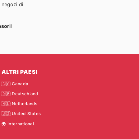
i negozi di
esori
!
ALTRI PAESI
🇨🇦 Canada
🇩🇪 Deutschland
🇳🇱 Netherlands
🇺🇸 United States
🌍 International