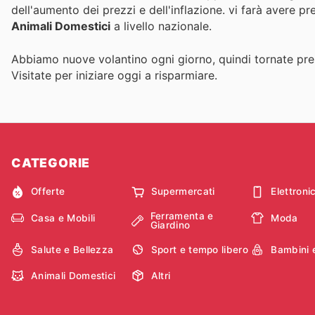
dell'aumento dei prezzi e dell'inflazione.
vi farà avere pr
Animali Domestici
a livello nazionale.
Abbiamo nuove volantino ogni giorno, quindi tornate pres
Visitate
per iniziare oggi a risparmiare.
CATEGORIE
Offerte
Supermercati
Elettroni
Ferramenta e
Casa e Mobili
Moda
Giardino
Salute e Bellezza
Sport e tempo libero
Bambini 
Animali Domestici
Altri