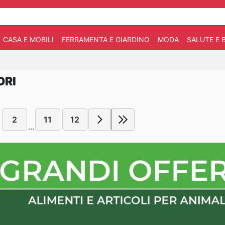
CASA E MOBILI
FERRAMENTA E GIARDINO
MODA
SALUTE E 
ORI
2
11
12
...