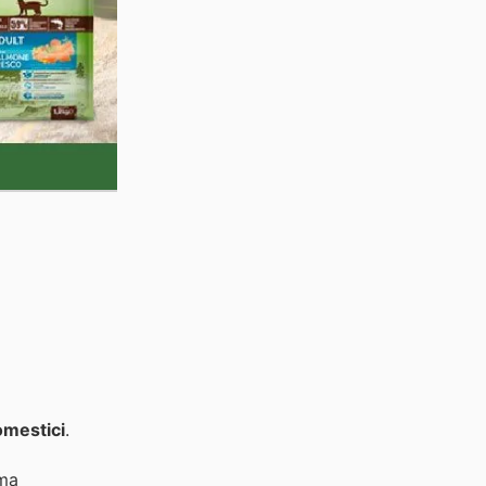
omestici
.
mma