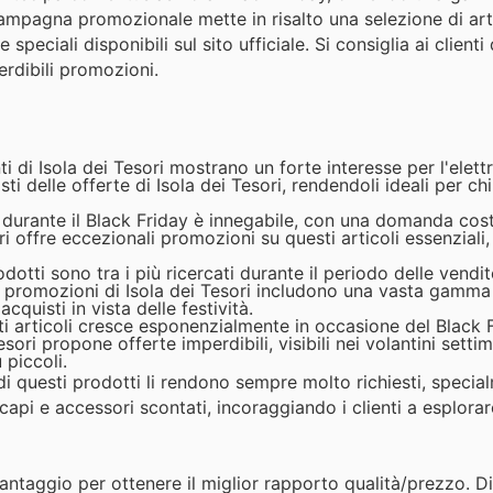
 campagna promozionale mette in risalto una selezione di arti
 speciali disponibili sul sito ufficiale. Si consiglia ai clienti 
erdibili promozioni.
nti di Isola dei Tesori mostrano un forte interesse per l'elett
 delle offerte di Isola dei Tesori, rendendoli ideali per ch
 durante il Black Friday è innegabile, con una domanda cost
ori offre eccezionali promozioni su questi articoli essenziali
dotti sono tra i più ricercati durante il periodo delle vendit
Le promozioni di Isola dei Tesori includono una vasta gamma
acquisti in vista delle festività.
 articoli cresce esponenzialmente in occasione del Black F
sori propone offerte imperdibili, visibili nei volantini settim
 piccoli.
a di questi prodotti li rendono sempre molto richiesti, speci
 capi e accessori scontati, incoraggiando i clienti a esplorar
vantaggio per ottenere il miglior rapporto qualità/prezzo. D