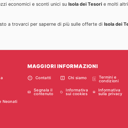
ezzi economici e sconti unici su
Isola dei Tesori
e molti altr
to a trovarci per saperne di più sulle offerte di
Isola dei T
MAGGIORI INFORMAZIONI
Termini e
ca
Contatti
Chi siamo
condizioni
Segnala il
Informativa
Informativa
contenuto
sui cookies
sulla privacy
e Neonati