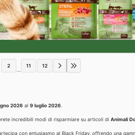
2
11
12
...
ugno 2026
al
9 luglio 2026
.
rete incredibili modi di risparmiare su articoli di
Animali D
5, partecipa con entusiasmo al Black Friday, offrendo una ga