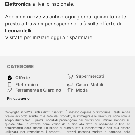
Elettronica
a livello nazionale.
Abbiamo nuove volantino ogni giorno, quindi tornate
presto a trovarci per saperne di più sulle offerte di
Leonardelli
!
Visitate
per iniziare oggi a risparmiare.
CATEGORIE
Supermercati
Offerte
Elettronica
Casa e Mobili
Ferramenta e Giardino
Moda
Salute e Bellezza
Sport e tempo libero
Più categorie
Bambini e Neonati
Animali Domestici
Altri
Copyright © 2026 Tutti i diritti riservati. È vietato copiare o riprodurre i testi senza
previo accordo scritto. "Le foto dei prodotti, le immagini e le brochure sono solo a
scopo illustrativo. I prezzi scontati provengono dai distributori ufficiali elencati su
questo sito. Le offerte sono valide da e fino alla data di scadenza o fino ad
esaurimento delle scorte. Lo scopo di questo sito è informativo e non può essere
utilizzato per rivendicare i prodotti. I prezzi possono variare a seconda della