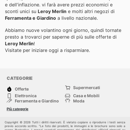
e dell'inflazione.
vi farà avere prezzi economici e
sconti unici su
Leroy Merlin
e molti altri negozi di
Ferramenta e Giardino
a livello nazionale.
Abbiamo nuove volantino ogni giorno, quindi tornate
presto a trovarci per saperne di più sulle offerte di
Leroy Merlin
!
Visitate
per iniziare oggi a risparmiare.
CATEGORIE
Supermercati
Offerte
Elettronica
Casa e Mobili
Ferramenta e Giardino
Moda
Salute e Bellezza
Sport e tempo libero
Più categorie
Bambini e Neonati
Animali Domestici
Altri
Copyright © 2026 Tutti i diritti riservati. È vietato copiare o riprodurre i testi senza
previo accordo scritto. "Le foto dei prodotti, le immagini e le brochure sono solo a
scopo illustrativo. I prezzi scontati provengono dai distributori ufficiali elencati su