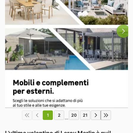
1
2
20
21
...
L’ultima volantino di Leroy Merlin è qui!