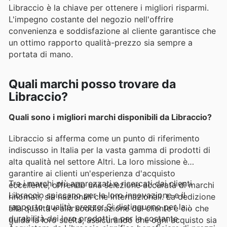
Libraccio è la chiave per ottenere i migliori risparmi.
L'impegno costante del negozio nell'offrire
convenienza e soddisfazione al cliente garantisce che
un ottimo rapporto qualità-prezzo sia sempre a
portata di mano.
Quali marchi posso trovare da
Libraccio?
Quali sono i migliori marchi disponibili da Libraccio?
Libraccio si afferma come un punto di riferimento
indiscusso in Italia per la vasta gamma di prodotti di
alta qualità nel settore Altri. La loro missione è
garantire ai clienti un'esperienza d'acquisto
Tra i marchi più apprezzati e ricercati dai clienti
eccellente, offrendo una selezione accurata di marchi
Libraccio spiccano per la loro innovazione e il
rinomati, sia nazionali che internazionali. La dedizione
rapporto qualità-prezzo. Si distinguono per la
alla qualità e alla soddisfazione del cliente è ciò che
durabilità dei loro prodotti e per la costante
guida la loro scelta, assicurando che ogni acquisto sia