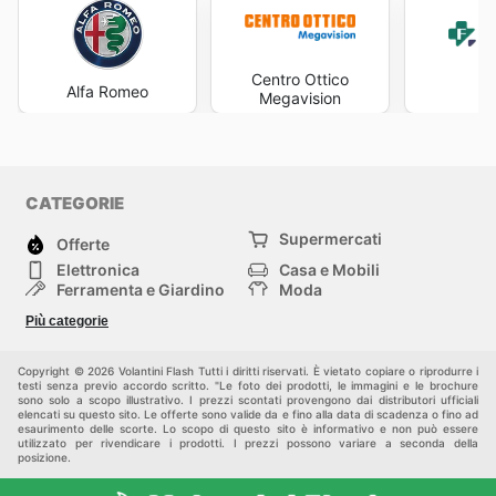
frequentemente il loro sito web è il modo più efficace
per non perdere
Libraccio ad this week
o qualsiasi altra
promozione in corso. La consultazione regolare dei
Centro Ottico
Libraccio ad
e dei relativi volantini promozionali
Alfa Romeo
Fa
Megavision
permette di essere sempre informati su nuove uscite
scontate, offerte speciali su serie di libri o collezioni
tematiche, e naturalmente, sui saldi stagionali. Questo
approccio proattivo consente di pianificare i propri
acquisti, approfittando dei periodi più convenienti per
CATEGORIE
arricchire la propria biblioteca personale, prepararsi agli
Supermercati
esami universitari con materiali a prezzi ridotti o fare
Offerte
regali pensati e graditi. La dinamicità delle offerte
Elettronica
Casa e Mobili
proposte da Libraccio assicura che ci sia sempre
Ferramenta e Giardino
Moda
qualcosa di nuovo e interessante da scoprire, rendendo
Salute e Bellezza
Sport e tempo libero
Più categorie
ogni visita al sito un'esperienza potenzialmente ricca di
Bambini e Neonati
Animali Domestici
Altri
scoperte e di risparmi. La loro attenzione nel
comunicare queste opportunità dimostra un reale
Copyright © 2026 Volantini Flash Tutti i diritti riservati. È vietato copiare o riprodurre i
testi senza previo accordo scritto. "Le foto dei prodotti, le immagini e le brochure
impegno nei confronti dei propri clienti, desiderosi di
sono solo a scopo illustrativo. I prezzi scontati provengono dai distributori ufficiali
offrire un valore aggiunto tangibile.
elencati su questo sito. Le offerte sono valide da e fino alla data di scadenza o fino ad
esaurimento delle scorte. Lo scopo di questo sito è informativo e non può essere
Visit Libraccio's website today to explore the best deals
utilizzato per rivendicare i prodotti. I prezzi possono variare a seconda della
posizione.
and start saving now.