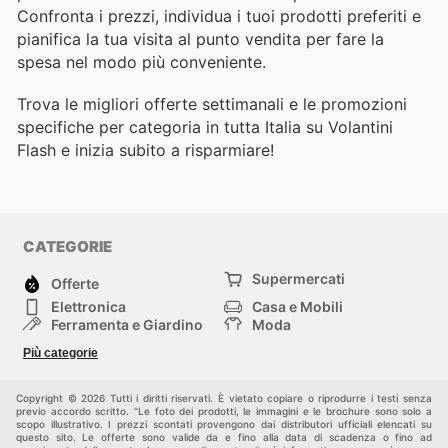
Confronta i prezzi, individua i tuoi prodotti preferiti e
pianifica la tua visita al punto vendita per fare la
spesa nel modo più conveniente.
Trova le migliori offerte settimanali e le promozioni
specifiche per categoria in tutta Italia su Volantini
Flash e inizia subito a risparmiare!
CATEGORIE
Supermercati
Offerte
Elettronica
Casa e Mobili
Ferramenta e Giardino
Moda
Salute e Bellezza
Sport e tempo libero
Più categorie
Bambini e Neonati
Animali Domestici
Altri
Copyright © 2026 Tutti i diritti riservati. È vietato copiare o riprodurre i testi senza
previo accordo scritto. "Le foto dei prodotti, le immagini e le brochure sono solo a
scopo illustrativo. I prezzi scontati provengono dai distributori ufficiali elencati su
questo sito. Le offerte sono valide da e fino alla data di scadenza o fino ad