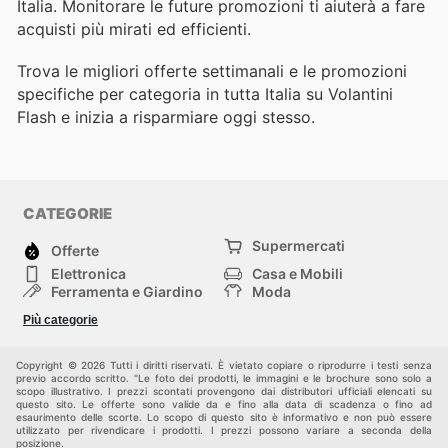
Italia. Monitorare le future promozioni ti aiuterà a fare
acquisti più mirati ed efficienti.
Trova le migliori offerte settimanali e le promozioni
specifiche per categoria in tutta Italia su Volantini
Flash e inizia a risparmiare oggi stesso.
CATEGORIE
Supermercati
Offerte
Elettronica
Casa e Mobili
Ferramenta e Giardino
Moda
Salute e Bellezza
Sport e tempo libero
Più categorie
Bambini e Neonati
Animali Domestici
Altri
Copyright © 2026 Tutti i diritti riservati. È vietato copiare o riprodurre i testi senza
previo accordo scritto. "Le foto dei prodotti, le immagini e le brochure sono solo a
scopo illustrativo. I prezzi scontati provengono dai distributori ufficiali elencati su
questo sito. Le offerte sono valide da e fino alla data di scadenza o fino ad
esaurimento delle scorte. Lo scopo di questo sito è informativo e non può essere
utilizzato per rivendicare i prodotti. I prezzi possono variare a seconda della
posizione.