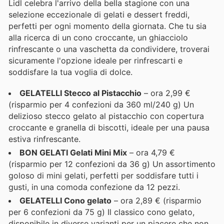
Lidl celebra l'arrivo della bella stagione con una
selezione eccezionale di gelati e dessert freddi,
perfetti per ogni momento della giornata. Che tu sia
alla ricerca di un cono croccante, un ghiacciolo
rinfrescante o una vaschetta da condividere, troverai
sicuramente l'opzione ideale per rinfrescarti e
soddisfare la tua voglia di dolce.
GELATELLI Stecco al Pistacchio
– ora 2,99 €
(risparmio per 4 confezioni da 360 ml/240 g) Un
delizioso stecco gelato al pistacchio con copertura
croccante e granella di biscotti, ideale per una pausa
estiva rinfrescante.
BON GELATI Gelati Mini Mix
– ora 4,79 €
(risparmio per 12 confezioni da 36 g) Un assortimento
goloso di mini gelati, perfetti per soddisfare tutti i
gusti, in una comoda confezione da 12 pezzi.
GELATELLI Cono gelato
– ora 2,89 € (risparmio
per 6 confezioni da 75 g) Il classico cono gelato,
disponibile in diverse varianti per un piacere che non