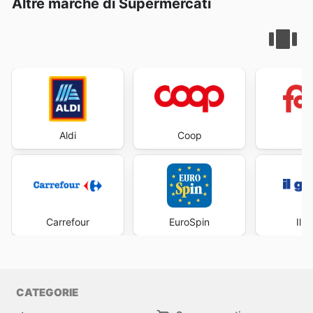
Altre marche di Supermercati
Aldi
Coop
Fa
Carrefour
EuroSpin
Il 
CATEGORIE