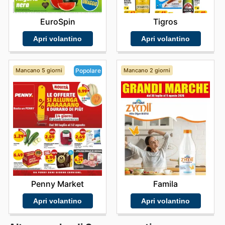
prodotti e godere della vasta gamma che Metro
propone. "Stay up to date with Metro's weekly ads and
EuroSpin
Tigros
enjoy exclusive savings every day."
Apri volantino
Apri volantino
Mancano 5 giorni
Mancano 2 giorni
Popolare
Famila
Penny Market
Apri volantino
Apri volantino