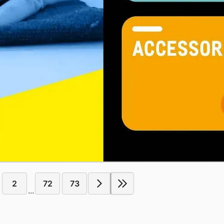
2
72
73
...