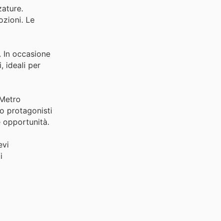
zature.
ozioni. Le
. In occasione
, ideali per
 Metro
so protagonisti
e opportunità.
evi
i