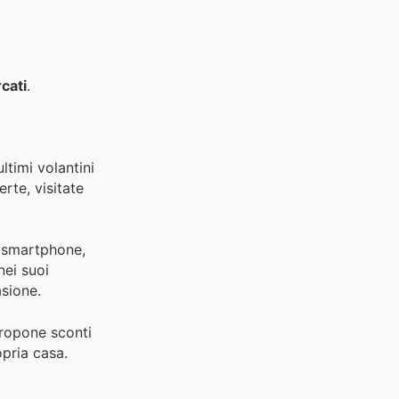
cati
.
ltimi volantini
rte, visitate
er smartphone,
nei suoi
asione.
 propone sconti
opria casa.