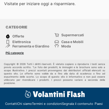
Visitate
per iniziare oggi a risparmiare.
CATEGORIE
Supermercati
Offerte
Elettronica
Casa e Mobili
Ferramenta e Giardino
Moda
Salute e Bellezza
Sport e tempo libero
Più categorie
Bambini e Neonati
Animali Domestici
Altri
Copyright © 2026 Tutti i diritti riservati. È vietato copiare o riprodurre i testi senza
previo accordo scritto. "Le foto dei prodotti, le immagini e le brochure sono solo a
scopo illustrativo. I prezzi scontati provengono dai distributori ufficiali elencati su
questo sito. Le offerte sono valide da e fino alla data di scadenza o fino ad
esaurimento delle scorte. Lo scopo di questo sito è informativo e non può essere
utilizzato per rivendicare i prodotti. I prezzi possono variare a seconda della
posizione.
Contatti
Chi siamo
Termini e condizioni
Segnala il contenuto
Paesi