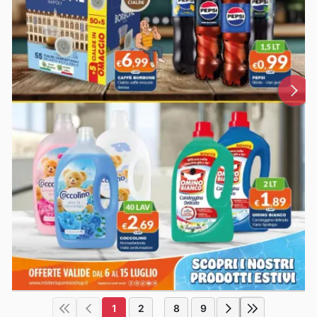
1
2
8
9
...