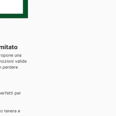
imitato
 propone una
mozioni valide
on perdere
perfetti per
o tenera e