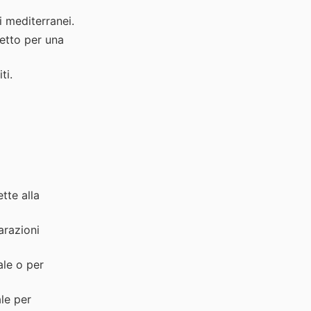
i mediterranei.
etto per una
ti.
tte alla
arazioni
ale o per
ale per