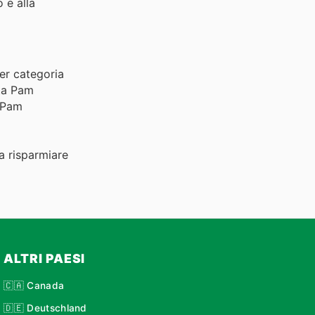
 e alla
per categoria
ita Pam
i Pam
 a risparmiare
ALTRI PAESI
🇨🇦 Canada
🇩🇪 Deutschland