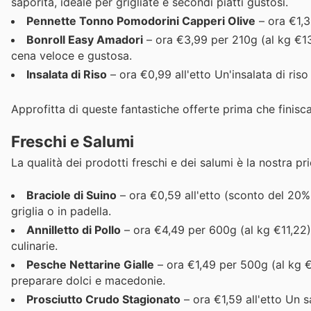
saporita, ideale per grigliate e secondi piatti gustosi.
Pennette Tonno Pomodorini Capperi Olive
– ora €1,3
Bonroll Easy Amadori
– ora €3,99 per 210g (al kg €1
cena veloce e gustosa.
Insalata di Riso
– ora €0,99 all'etto Un'insalata di riso 
Approfitta di queste fantastiche offerte prima che finisc
Freschi e Salumi
La qualità dei prodotti freschi e dei salumi è la nostra pr
Braciole di Suino
– ora €0,59 all'etto (sconto del 20% s
griglia o in padella.
Annilletto di Pollo
– ora €4,49 per 600g (al kg €11,22) P
culinarie.
Pesche Nettarine Gialle
– ora €1,49 per 500g (al kg €
preparare dolci e macedonie.
Prosciutto Crudo Stagionato
– ora €1,59 all'etto Un s